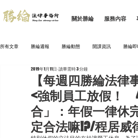
關於勝綸
服務內容
所有文章
勝綸週報
勝綸動態
開課資訊
勝綸即
2019年1月11日
讀畢需時 3 分鐘
【每週四勝綸法律事
<強制員工放假！ 
合」：年假一律休
定合法嘛!?/程居威