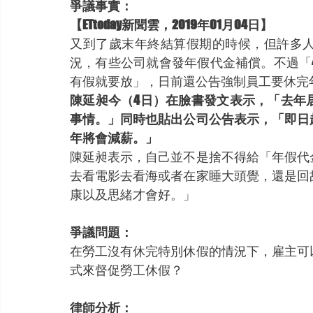
爭議事實：
【ETtoday新聞雲，2019年01月04日】
又到了歲末年終結算假期的時候，但許多
況，有些公司就會發年假代金補償。不過「
有假就要放」，日前還公告強制員工要休完
陳延昶今（4日）在臉書發文表示，「去年
事情。」同時也貼出公司公告表示，「即日
年將會減薪。」
陳延昶表示，自己並不是捨不得給「年假代
去看電影去看海或者在家睡大頭覺，還是回
康以及思緒才會好。」
爭議問題：
在勞工沒有休完特別休假的情況下，雇主可
式來督促勞工休假？
律師分析：