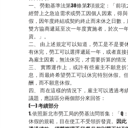
一、 勞動基準法第38條第2項規定：「前
經營上之急迫需求或勞工因個人因素，得與
假，因年度終結或契約終止而未休之日數，
雙方協商遞延至次一年度實施者，於次一
資。」。
二、 由上述規定可以知道，勞工是不是要
有休完，勞工可以選擇遞延一年，或者直接
為雇主因素，無法休完，才需要折算的情況
三、 實際運作上，或許有些雇主不願意
息，而最終希望勞工可以休完特別休假。
酬，而不願意休假。
四、 而在這樣的情況下，雇主可以透過考
議題，應該區分兩個部分來回答：
(一) 考績部分
1. 依照新北市勞工局的勞基法問答集：「
休假的規範，目在使工不受領折發資。
因此