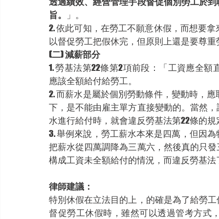
透過績效、經營管理手段督促個別勞工於到
旨。
」。
2. 依此可知，在勞工不願意休假，而想要
以督促勞工把假休完，但原則上還是要尊重
(二) 減薪部分
1. 勞基法第22條第2項前段：「工資應
應該全額給付給勞工。
2. 而薪水是屬於個別勞動條件，變動時，
下，是不能由雇主單方直接變動的。當然，
水進行給付時，就會違反勞基法第22條的規
3. 舉例來說，勞工薪水本來是四萬，但因
把薪水從四萬調降為三萬六，然後真的只發
構成工資未全額給付的情況，而違反勞基法
律師建議：
特別休假在立法目的上，的確是為了給勞工
督促勞工休假時，雖然可以透過管考方式