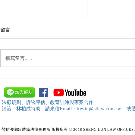
留言
撰寫留言......
【勝綸動態】「新竹市工業
【勝綸專欄
會」舉辦（職場霸凌防治教育
續聘，會構
訓練）課程，邀請本所所長 邱
靖棠律師 擔任講師
法顧規劃、訴訟評估、教育訓練與專案合作
請洽：林柏成特助
，請
來信
Email：kevin@sllaw.co
勞動法律師​
勝綸法律事務所 版權所有 © 2018 SHENG LUN LAW OFFICES All Righ