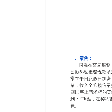
一、案例：
           阿嬌在宮廟服務，負責辦理香客點光明燈及香油錢等收款業務，上下班須要打卡，後來因
公廟盤點後發現款項
常在平日及假日加班
業，收入全仰賴信眾
廟民事上請求權的契
到下午5點，在契約
費。