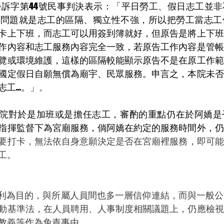
度勞訴字第44號民事判決表示：「平日勞工、假日志工並
的問題就是志工的區隔、獨立性不強，所以把勞工當志工
卡上下班，而志工可以用簽到簿就好，但原告是將上下班
作內容和志工服務內容完全一致，若原告工作內容是管帳
覽或環境維護，這樣的區隔較能顯示原告不是在原工作範
國定假日自願無償為廟宇、民眾服務。申言之，本院未否
志工…。」
。
院對於是加班或是擔任志工，審酌的重點仍在於阿嬌是
指揮監督下為宮廟服務，倘阿嬌在約定的服務時間外，仍
要打卡，無法依自身意願決定是否在宮廟裡服務，即可能
工。
動基準法，在人員聘用、人事制度相關議題上，仍應檢視
教義等作為免責事由。