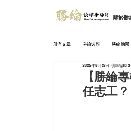
關於勝
所有文章
勝綸週報
勝綸動態
2025年6月27日
讀畢需時 3
【勝綸專
任志工？