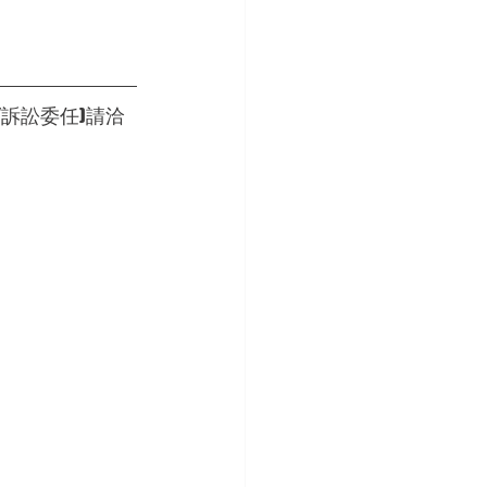
/訴訟委任)請洽