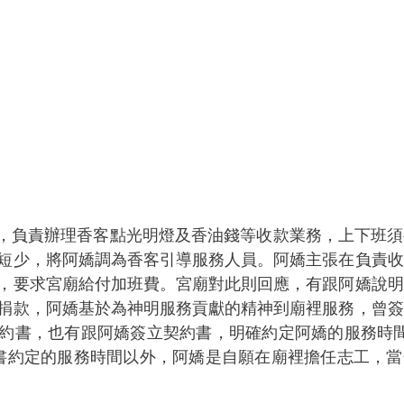
短少，將阿嬌調為香客引導服務人員。阿嬌主張在負責收
，要求宮廟給付加班費。宮廟對此則回應，有跟阿嬌說明
捐款，阿嬌基於為神明服務貢獻的精神到廟裡服務，曾簽
約書，也有跟阿嬌簽立契約書，明確約定阿嬌的服務時間
書約定的服務時間以外，阿嬌是自願在廟裡擔任志工，當