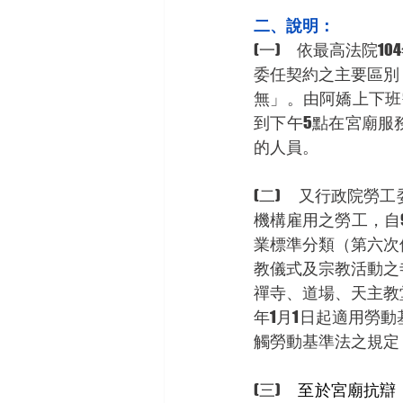
二、說明：
(一)      依最
委任契約之主要區別
無」。由阿嬌上下班
到下午5點在宮廟服
的人員。
(二)      又行政
機構雇用之勞工，自
業標準分類（第六次
教儀式及宗教活動之
禪寺、道場、天主教
年1月1日起適用勞
觸勞動基準法之規定
(三)      
至於宮廟抗辯