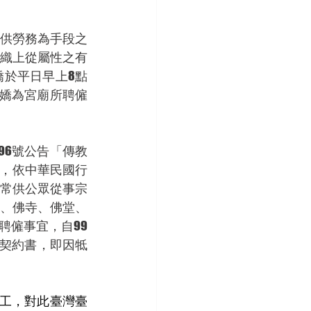
以提供勞務為手段之
織上從屬性之有
於平日早上8點
嬌為宮廟所聘僱
0696號公告「傳教
」，依中華民國行
常供公眾從事宗
、佛寺、佛堂、
聘僱事宜，自99
的契約書，即因牴
工，對此臺灣臺