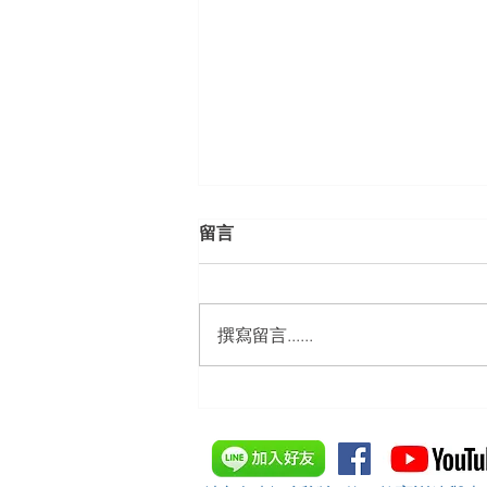
留言
撰寫留言......
【勝綸動態】「新竹市工業
會」舉辦（職場霸凌防治教育
訓練）課程，邀請本所所長 邱
靖棠律師 擔任講師