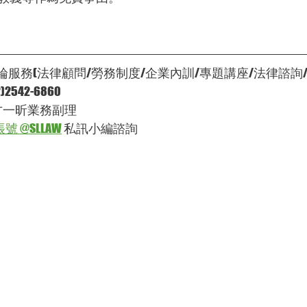
服務(法律顧問/勞務制度/企業內訓/專題講座/法律諮詢
542-6860
‍♂方一昕業務副理
號 @SLLAW
 私訊小編諮詢