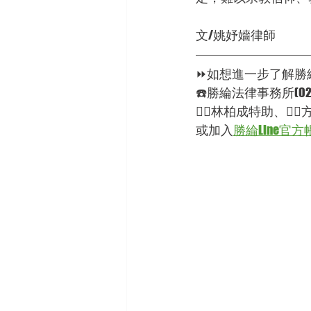
文/姚妤嬙律師
⏩如想進一步了解勝綸
☎️勝綸法律事務所(02)2
🦸‍♂林柏成特助、🦸
或加入
勝綸Line官方帳