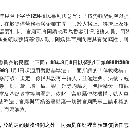
高法院104年度台上字第1294號民事判決意旨：「按勞動契約與
，在於提供勞務者與企業主間，其於人格上、經濟上及組
需要打卡、宮廟可將阿嬌改調為香客引導服務人員、阿嬌
務並領取薪資等情以觀，阿嬌與宮廟間應具有從屬性，阿
院勞工委員會於民國（下同）98年9月8日以勞動1字第098013
99年1月1日起適用勞動基準法」，而所謂的「傳教機構
修訂版）規定，係指凡設有主持人，並備經典、法物，經
寺、廟、堂、壇、庵、觀、院等均屬之，包括精舍、道觀
堂及基督教堂等均屬之。依此，宮廟屬傳教機構，就人員
動基準法，宮廟與阿嬌簽署拋棄一切對宮廟民事上請求權
，而屬無效。
，於約定的服務時間之外，阿嬌是在廟裡自願無償擔任志