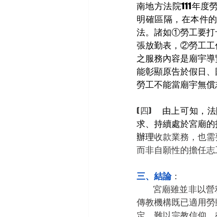
南地方法院111年
明確區隔，在本件
法。諸如①勞工要打
張放勤表，②勞工工
之服務內容是廟宇導
能彰顯原告於假日、
勞工不能當廟宇無償
(四)      
由上可知，法
求、持續處於宮廟的
辦理
收款業務，也需
而非自願性的擔任志
三、結論
：
           宮廟雖並非以營利為目的，與所屬人員間也多一層信仰連結，而與一般公司行號有別；惟
傳教機構既已適用勞
定，難以宗教信仰、