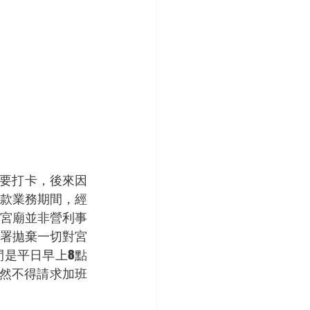
款業務期間，經
宮廟並非營利事
署拋棄一切對宮
是平日早上8點
然不得請求加班