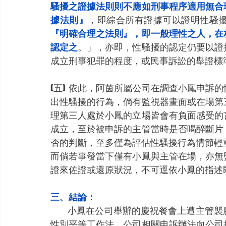
騷擾之證據法則則不應如刑事程序適用無合
據法則』
，即綜合所有證據可以證明性騷
『明確合理之法則』，即一般理性之人，在
認定之
。」，亦即，性騷擾的認定仍要以證
成立刑事犯罪的程度，或民事訴訟的舉證標
(五)  依此，阿茵所屬公司在調查小鳳申
出性騷擾的行為，倘有監視器畫面或在場第
理第三人處於小鳳的立場皆會有負面感受的
成立，至於被申訴的主管當時是否喝醉斷片
否的判斷，至多僅為評估性騷擾行為情節輕
而倘若事發當下僅有小鳳與主管在場，亦無
證來佐證或還原狀況，不可逕依小鳳的指述
三、結論：
           小鳳在公司舉辦的慶祝餐會上遭主管襲胸性騷，可寬認為「執行職務」的範圍，小鳳可依
性別平等工作法、公司相關申訴辦法向公司