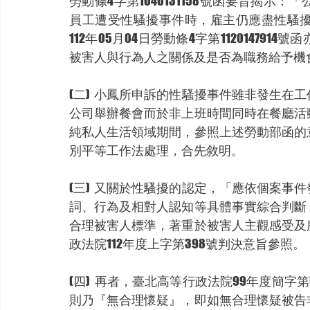
勞動條4字第1040131158號函要旨揭
員工遭受性騷擾事件時，雇主仍應盡性騷
112年05月04日勞動條4字第1120147
被害人與行為人之關係及是否為職務給予機
(二)  小鳳所申訴的性騷擾事件雖非發生
公司舉辦餐會而於非上班時間同時在餐廳活
純私人生活領域期間，參照上述勞動部函的
別平等工作法處理，合先敘明。
(三)  又關於性騷擾的認定，「應依個案
詞、行為及相對人認知等具體事實綜合判斷
合理被害人標準，著重於被害人主觀感受及
政法院112年度上字第398號判決意旨參照。
(四)  再者，臺北高等行政法院99年度簡
則乃『無合理懷疑』，即如無合理懷疑被告