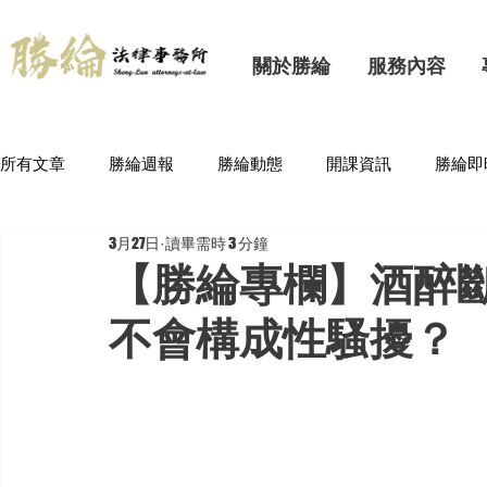
關於勝綸
服務內容
所有文章
勝綸週報
勝綸動態
開課資訊
勝綸即
3月27日
讀畢需時 3 分鐘
【勝綸專欄】酒醉
不會構成性騷擾？