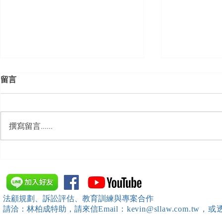
留言
撰寫留言......
【勝綸動態】「新竹市工業
【勝綸專欄
會」舉辦（職場霸凌防治教育
續聘，會構
訓練）課程，邀請本所所長 邱
靖棠律師 擔任講師
法顧規劃、訴訟評估、教育訓練與專案合作
請洽：林柏成特助
，請
來信
Email：kevin@sllaw.co