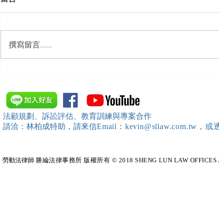
撰寫留言......
【勝綸動態】「新竹市工業
【勝綸專欄
會」舉辦（職場霸凌防治教育
續聘，會構
訓練）課程，邀請本所所長 邱
靖棠律師 擔任講師
法顧規劃、訴訟評估、教育訓練與專案合作
請洽：林柏成特助
，請
來信
Email：kevin@sllaw.co
勞動法律師​
勝綸法律事務所 版權所有 © 2018 SHENG LUN LAW OFFICES All Righ