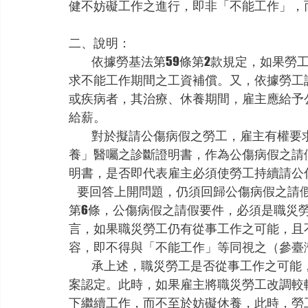
健不妨礙工作之進行，即非「不能工作」，
二、說明：
           依據勞基法第59條第2款規定，如果勞工有因職業災害而不能工作之情形，可以向雇主請
求不能工作期間之工資補償。又，依據勞工
或疾病者，其治療、休養期間，雇主應給予
給薪。
           對於擬請公傷病假之勞工，雇主有權要求勞工提出相關證明。實務上勞工常以記載「宜休
養」醫囑之診斷證明書，作為公傷病假之請
明書，是否即代表雇主必須使勞工持續請公
    要回答上開問題，仍須回歸公傷病假之請假要件。依據勞基法第59條第2款及勞工請假規則
第6條，公傷病假之請假要件，必須是職災
言，如果職災勞工仍有從事工作之可能，且
容，即不得與「不能工作」等同視之（參臺灣
           承上述，職災勞工是否從事工作之可能，往往要視勞工之傷勢、康復狀況以及工作內容個
案認定。此時，如果雇主將職災勞工改調較
下繼續工作，而不至於妨礙休養，此時，勞