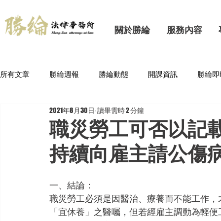
關於勝綸
服務內容
所有文章
勝綸週報
勝綸動態
開課資訊
勝綸即
2021年8月30日
讀畢需時 2 分鐘
職災勞工可否以記
持續向雇主請公傷
一、結論：
職災勞工必須是因醫治、療養而不能工作，
「宜休養」之醫囑，但若經雇主調動為輕便