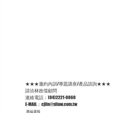
★★★邀約內訓/專題講座/產品諮詢★★★ 
請洽林政儒顧問 
連絡電話：(04)2221-0860  
E-MAIL：cjlin@sllaw.com.tw
勝綸週報