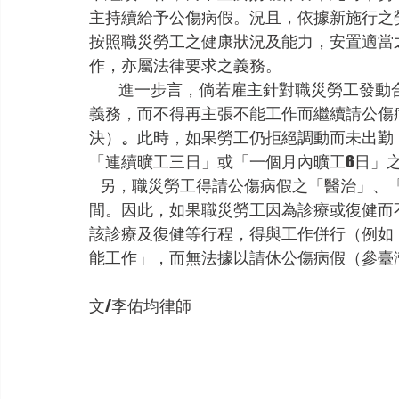
主持續給予公傷病假。況且，依據新施行之勞
按照職災勞工之健康狀況及能力，安置適當
作，亦屬法律要求之義務。
           進一步言，倘若雇主針對職災勞工發動合法之調職，有部分法院見解認為勞工即有接受之
義務，而不得再主張不能工作而繼續請公傷病
決）
。
此時，如果勞工仍拒絕調動而未出勤，
「連續曠工三日」或「一個月內曠工6日」
    另，職災勞工得請公傷病假之「醫治」、「療養」情形，一般來說，也包含醫療後之復健期
間。因此，如果職災勞工因為診療或復健而
該診療及復健等行程，得與工作併行（例如
能工作」，而無法據以請休公傷病假（參臺灣
文/李佑均律師