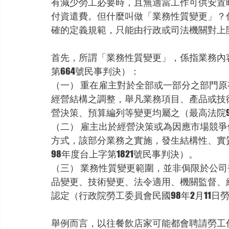
有減少勞工必要時，且無適當工作可供安置
付資遣費。但什麼叫做「業務性質變更」？
確的定義規範，只能由行政或司法機關對上
首先，所謂「業務性質變更」，係指業務內
第664號民事判決）：
（一） 重在雇主對於全部或一部分之部門
經營結構之調整，舉凡業務項目、產品或技
營決策、預算編列等變更均屬之（最高法院9
（二） 雇主出於經營決策或為因應市場競
方式，該部分業務之實施，發生結構性、實
98年度台上字第1821號民事判決）。
（三） 業務性質變更範圍，並非侷限於公
品變更、技術變更、法令適用、機關監督、
認定（行政院勞工委員會民國98年2月11日勞動
舉例而言，以往餐飲店家可能都會聘請勞工