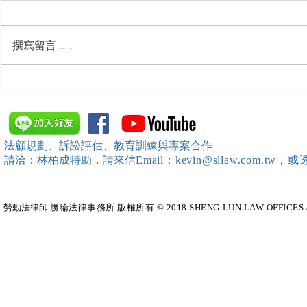
撰寫留言......
【勝綸動態】「新竹市工業
【勝綸專欄
會」舉辦（職場霸凌防治教育
續聘，會構
訓練）課程，邀請本所所長 邱
靖棠律師 擔任講師
法顧規劃、訴訟評估、教育訓練與專案合作
請洽：林柏成特助
，請
來信
Email：kevin@sllaw.co
勞動法律師​
勝綸法律事務所 版權所有 © 2018 SHENG LUN LAW OFFICES All Righ