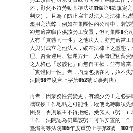
述，顯然不符勞動基準法第11條第4款規定之
判決）。且為了防止雇主以法人之法律上型
濫用之流弊，例如在集團性的公司中，若該
卻無適當職位供該勞工安置，但同集團B公
人有「實體同一性」之他法人，亦無適當工
人與另成立之他法人，縱在法律上之型態，
理、資金運用、營運方針、人事管理暨薪資
之人格已「形骸化」而無自主權，並有適當
「實體同一性」者，均應包括在內，始不失
法院98年度台上字第652號民事判決）
再者，因業務性質變更，有減少勞工之必要
職或換工作地點之可能性，縱使此轉職須先
困擾，否則雇主不得拒絕。受僱人（勞工）
工作，法院認為仍屬該勞工可供安置的工作（
臺灣高等法院105年度重勞上字第3號、102