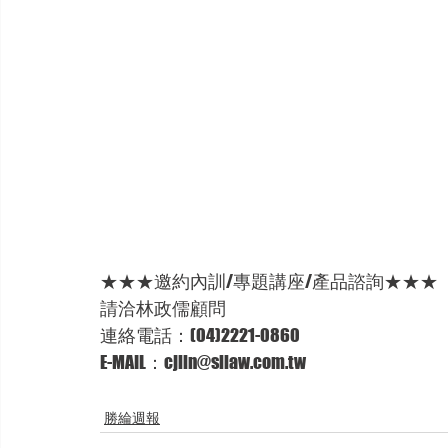
★★★邀約內訓/專題講座/產品諮詢★★★
請洽林政儒顧問
連絡電話：(04)2221-0860
E-MAIL：cjlin@sllaw.com.tw
勝綸週報