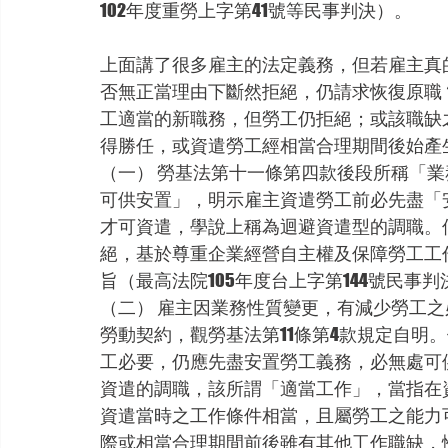
102年度重勞上字第41號等民事判決）。
上面講了很多雇主的法定義務，但若雇主真
否無正當理由下斷然拒絕，仍請求恢復原職
工適當的新職務，但勞工仍拒絕；或該職缺
得勝任，或資遣勞工經相當合理期間後始產
（一） 勞基法第十一條第四款後段所稱「
可供安置」，明示雇主資遣勞工前必先盡「
才可資遣，學說上稱為迴避資遣型的調職。
絕，基於尊重企業經營自主權及保障勞工工
旨（最高法院105年度台上字第144號民事判
（二） 雇主因業務性質變更，有減少勞工
勞動契約，觀勞基法第11條第4款規定自明
工必要，仍應先盡安置勞工義務，必無處可
資遣的調職，該所謂「適當工作」，當指在
資遣當時之工作條件相當，且屬勞工之能力
際或相當合理期間前後雖有其他工作職缺，