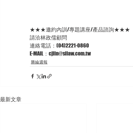
★★★邀約內訓/專題講座/產品諮詢★★★
請洽林政儒顧問 
連絡電話：(04)2221-0860 
E-MAIL：cjlin@sllaw.com.tw  
勝綸週報
最新文章