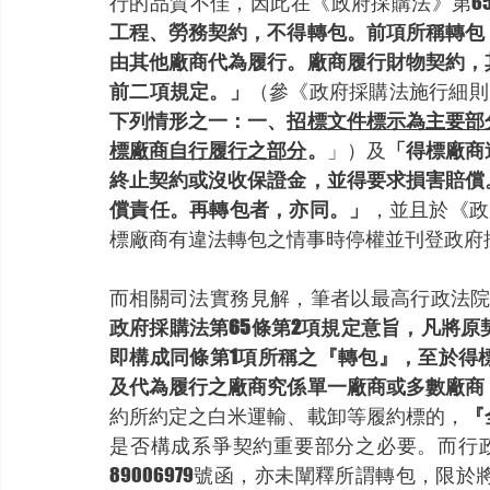
行的品質不佳，因此在《政府採購法》第65
工程、勞務契約，不得轉包。前項所稱轉包
由其他廠商代為履行。廠商履行財物契約，
前二項規定。」
（參《政府採購法施行細則
下列情形之一：一、
招標文件標示為主要部
標廠商自行履行之部分
。
」）及
「得標廠商
終止契約或沒收保證金，並得要求損害賠償
償責任。再轉包者，亦同。」
，並且於《政
標廠商有違法轉包之情事時停權並刊登政府
而相關司法實務見解，筆者以最高行政法院1
政府採購法第65條第2項規定意旨，凡將
即構成同條第1項所稱之『轉包』，至於得
及代為履行之廠商究係單一廠商或多數廠商
約所約定之白米運輸、載卸等履約標的，
『
是否構成系爭契約重要部分之必要。而行政院
89006979號函，亦未闡釋所謂轉包，