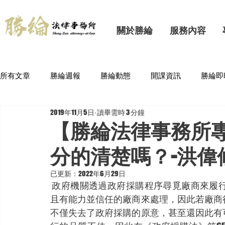
關於勝綸
服務內容
所有文章
勝綸週報
勝綸動態
開課資訊
勝綸即
2019年11月5日
讀畢需時 3 分鐘
【勝綸法律事務所
分的清楚嗎？-洪偉
已更新：
2022年6月29日
 政府機關透過政府採購程序尋覓廠商來履行公共任務，就是希望能透過這個程序來找尋適格
且有能力並信任的廠商來處理，因此若廠商
不僅失去了政府採購的原意，甚至還因此有