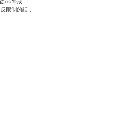
從○○降成
違反限制的話，