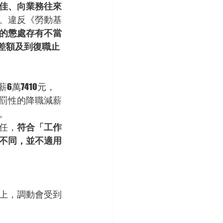
佳、向業務往來
、違反《勞動基
的懲處存有不當
差額及到復職止
萬7410元，
罰性的降職減薪
。
任，
符合「工作
不同，並不適用
上，調動會受到