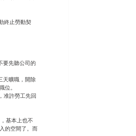
主動終止勞動契
不要先聽公司的
三天曠職，開除
職位。
前，准許勞工先回
了，基本上也不
入的空間了。而