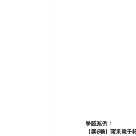
爭議案例：
【
案例A】蘋果電子報，