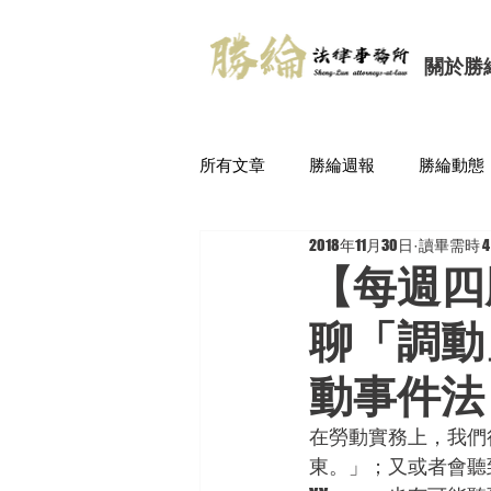
關於勝
所有文章
勝綸週報
勝綸動態
2018年11月30日
讀畢需時 4
【每週四
聊「調動
動事件法
在勞動實務上，我們
東。」；又或者會聽