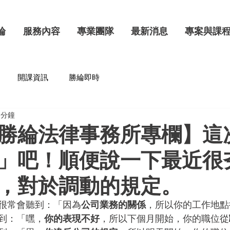
綸
服務內容
專業團隊
最新消息
專案與課
開課資訊
勝綸即時
 分鐘
勝綸法律事務所專欄】這
」吧！順便說一下最近很
，對於調動的規定。
很常會聽到：「因為
公司業務的關係
，所以你的工作地點
到：「嘿，
你的表現不好
，所以下個月開始，你的職位從