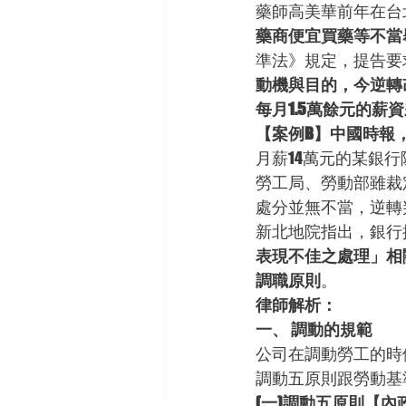
藥師高美華前年在台
藥商便宜買藥等不當
準法》規定，提告要
動機與目的，今逆轉
每月1.5萬餘元的薪
【案例B】中國時報，2
月薪14萬元的某銀行
勞工局、勞動部雖裁
處分並無不當，逆轉
新北地院指出，銀行
表現不佳之處理」相
調職原則
。
律師解析：
一、 調動的規範
公司在調動勞工的時
調動五原則跟勞動基準
(一)調動五原則【內政