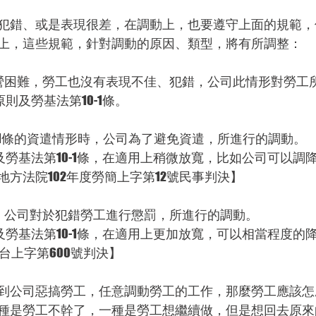
犯錯、或是表現很差，在調動上，也要遵守上面的規範，
上，這些規範，針對調動的原因、類型，將有所調整：
經營困難，勞工也沒有表現不佳、犯錯，公司此情形對勞工
則及勞基法第10-1條。
第11條的資遣情形時，公司為了避免資遣，所進行的調動。
及勞基法第10-1條，在適用上稍微放寬，比如公司可以調
方法院102年度勞簡上字第12號民事判決】
錯，公司對於犯錯勞工進行懲罰，所進行的調動。
及勞基法第10-1條，在適用上更加放寬，可以相當程度的
台上字第600號判決】
到公司惡搞勞工，任意調動勞工的工作，那麼勞工應該怎
種是勞工不幹了，一種是勞工想繼續做，但是想回去原來