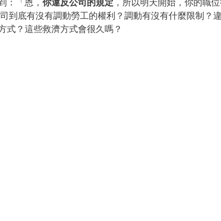
聽到：「恩，
你違反公司的規定
，所以明天開始，你的職位
公司到底有沒有調動勞工的權利？調動有沒有什麼限制？
方式？這些救濟方式會很久嗎？  