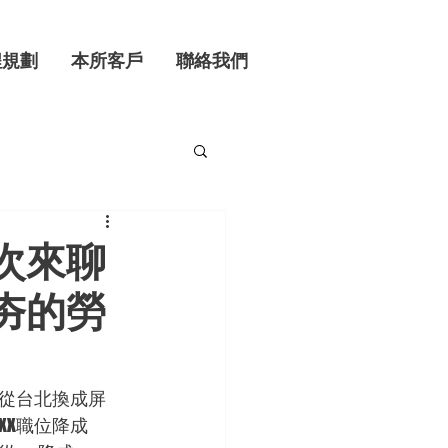
程規劃
本所客戶
聯絡我們
次來聊
夯的勞
從台北換成屏
XX職位降成