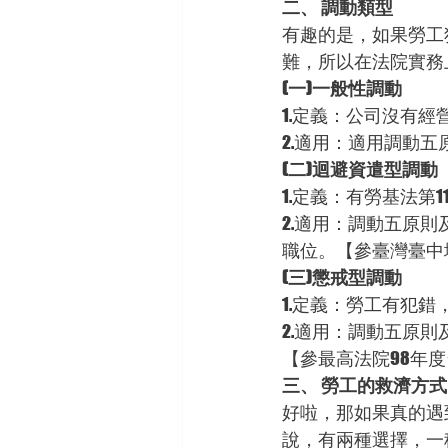
二、 調動類型
有趣的是，如果勞工
難，所以在法院實務
(一)一般性調動
1.定義：公司沒有
2.適用：適用調動五原
(二)迴避資遣型調動
1.定義：有勞基法
2.適用：調動五原則
職位。【參臺灣臺中地
(三)懲戒型調動
1.定義：勞工有犯
2.適用：調動五原則
【參最高法院98年度
三、 勞工的救濟方式
好啦，那如果真的遇
說，有兩種選擇，一