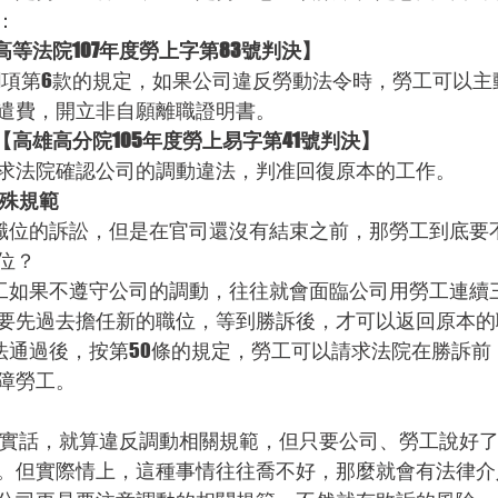
：
灣高等法院107年度勞上字第83號判決】
第1項第6款的規定，如果公司違反勞動法令時，勞工可以
遣費，開立非自願離職證明書。
位【高雄高分院105年度勞上易字第41號判決】
求法院確認公司的調動違法，判准回復原本的工作。
特殊規範
原職位的訴訟，但是在官司還沒有結束之前，那勞工到底要
位？
勞工如果不遵守公司的調動，往往就會面臨公司用勞工連續
要先過去擔任新的職位，等到勝訴後，才可以返回原本的
件法通過後，按第50條的規定，勞工可以請求法院在勝訴
障勞工。
說實話，就算違反調動相關規範，但只要公司、勞工說好
。但實際情上，這種事情往往喬不好，那麼就會有法律介