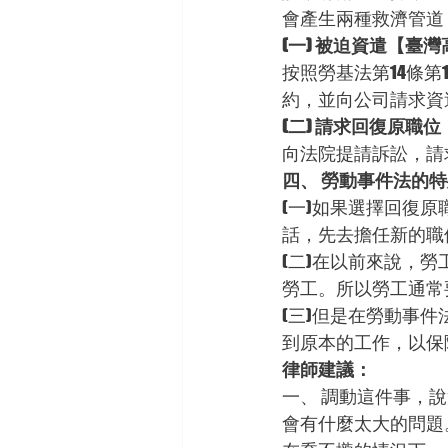
會產生兩種救濟管道
(一) 被迫資遣【臺
按照勞基法第14條
約，並向公司請求資
(二) 請求回復原職
向法院提請訴訟，請
四、 勞動事件法的
(一)如果選擇回復
話，先去擔任新的職
(二)在以前來說，
勞工。所以勞工通常
(三)但是在勞動事
到原本的工作，以保
律師建議：
一、 調動這件事，
會有什麼太大的問題