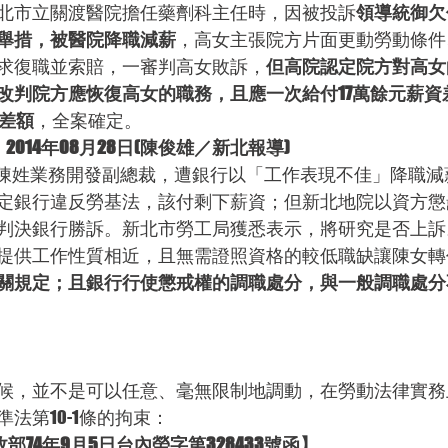
北市立關渡醫院擔任藥劑科主任時，因被投訴
領導統御欠
舉措，被醫院降職減薪
，高女主張院方片面更動勞動條件
求復職並索賠，一審判高女敗訴，
但高院認定院方對高女
改判院方應恢復高女的職務，且應一次給付17萬餘元薪資
資差額
，全案確定。
014年08月28日(陳俊雄／新北報導)
陳姓業務開發副總裁，遭銀行以「工作表現不佳」降職減薪6
定銀行違反勞基法，該付剩下薪資；但新北地院以資方懲
判決銀行勝訴。新北市勞工局獲悉表示，將研究是否上訴
提供工作性質相近，且無需證照資格的較低職缺讓陳女轉
關規定；且銀行行使懲戒權的調職處分，與一般調職處分
候，並不是可以任意、毫無限制地調動，在勞動法律實務
法第10-1條的拘束：
部74年9月5日台內勞字第328433號函】