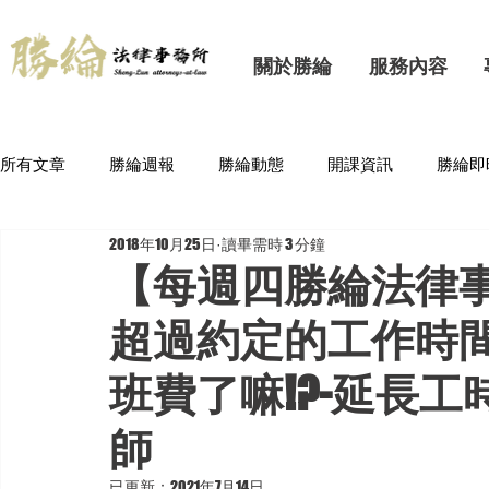
關於勝綸
服務內容
所有文章
勝綸週報
勝綸動態
開課資訊
勝綸即
2018年10月25日
讀畢需時 3 分鐘
【每週四勝綸法律
超過約定的工作時
班費了嘛!?-延長
師
已更新：
2021年7月14日