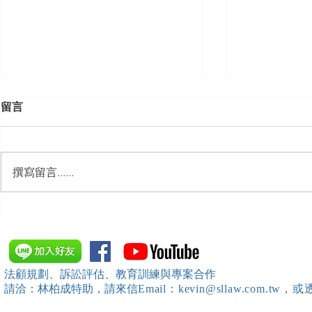
留言
撰寫留言......
【勝綸動態】「新竹市工業
【勝綸專欄
會」舉辦（職場霸凌防治教育
續聘，會構
訓練）課程，邀請本所所長 邱
靖棠律師 擔任講師
法顧規劃、訴訟評估、教育訓練與專案合作
請洽：林柏成特助
，請
來信
Email：kevin@sllaw.co