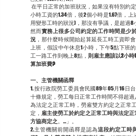
 在平日正常的加班狀況，如果沒有特別約定，則大部分的人都知道加班前2個小時加班費是每
小時工資的1.34倍，後2個小時是1.67倍
用變形工時的狀況)，那沒有爭議，是超過8
然而
實務上很多公司約定的工作時間是少於8
況
，那什麼時候開始起算延長工時工資即會
上班，假設中午休息1小時，下午5點下班
工一路工作到晚上8點，
則雇主應該以2小時(
算加班費?
一、主管機關函釋
1. 按行政院勞工委員會民國89年05月16日
十條規定，勞工每日正常工作時間不得超過
為法定之正常工時，勞雇雙方約定之正常
定，
雇主使勞工於約定之正常工時與法定正
方協商定之
。…」。
2.主管機關前開函釋是認為
這段約定工時