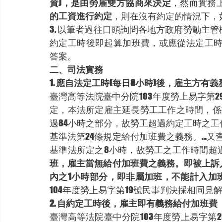
資)，是由勞雇雙方協商來決定
，然而實務
的工資進行約定
，則在沒有約定的情況下，
3. 以筆者過往口頭詢問各地方政府勞動主
約定工時後即起算加班費，或應從法定工時
答案。
二、司法實務
1. 應自法定工時(每日8小時)後，雇主方有
臺灣高等法院臺中分院103年度勞上易字第2
定，本法所定雇主延長勞工工作之時間，係
過84小時之部分，故勞工超過約定工時之
基準法第24條規定給付加班費之義務。…又
基準法所定之8小時，故勞工之工作時間超
班，雇主當無給付加班費之義務。即被上訴
內之1小時部分，即非屬加班，不能計入加
104年度勞上易字第19號民事判決採相同見解
2. 自約定工時後，雇主即有義務給付加班費
臺灣高等法院臺中分院103年度勞上易字第