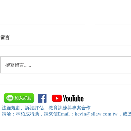
留言
撰寫留言......
【勝綸動態】「新竹市工業
【勝綸專欄
會」舉辦（職場霸凌防治教育
續聘，會構
訓練）課程，邀請本所所長 邱
靖棠律師 擔任講師
法顧規劃、訴訟評估、教育訓練與專案合作
請洽：林柏成特助
，請
來信
Email：kevin@sllaw.co