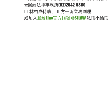
☎️勝綸法律事務所(02)2542-6860
🦸‍♂林柏成特助、🦸‍♂方一昕業務副理
或加入
勝綸Line官方帳號 @SLLAW
 私訊小編