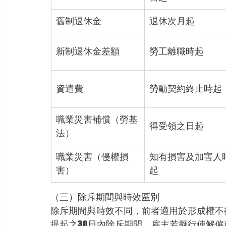
舊制退休金
退休次月起
新制退休金差額
勞工離職時起
資遣費
勞動契約終止時起
職業災害補償（勞基
得受領之日起
法）
職業災害（侵權損
知有損害及加害人
害）
起
（三）除斥期間與時效區別
除斥期間與時效不同，前者適用於形成權不
提起之30日內除斥期間。雇主若擬行使解