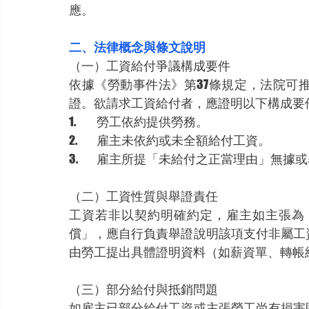
應。
二、法律概念與條文說明
（一）
工資給付爭議構成要件
依據《勞動事件法》第37條規定，法院可
證。欲請求工資給付者，應證明以下構成要
1.	勞工依約提供勞務。
2.	雇主未依約或未全額給付工資。
3.	雇主所提「未給付之正當理由」無據
（二）工資性質與舉證責任
工資若非以契約明確約定，雇主如主張為
償」，應自行負責舉證說明該項支付非屬工
由勞工提出具體證明資料（如薪資單、轉帳
（三）部分給付與抵銷問題
如雇主已部分給付工資或主張勞工尚有損害