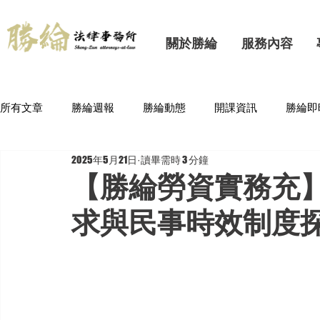
關於勝綸
服務內容
所有文章
勝綸週報
勝綸動態
開課資訊
勝綸即
2025年5月21日
讀畢需時 3 分鐘
【勝綸勞資實務充
求與民事時效制度