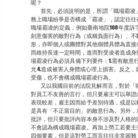
呢？
          首先，必須說明的是，所謂「
務上職場紛爭是否構成「霸凌」，認定往往
職場霸凌的定義，例如臺南地院108年度訴
刻意傷害的敵對行為（或稱負面行為）、不
形，亦即個人或團體對其他個體具體為直接
而維持長達一定時間，進而對受凌者造成身
場霸凌行為必須具備下列要件：1.需有敵意行為
允 4.造成被害人身體或心理上損害。反之
受傷，也不會構成職場霸凌行為。
          又以我國目前的法院見解而言
對員工不友善的言行，但只要雇主可以舉證
表現較差，雇主因而給予差別待遇，或是以
是具有「不正當目的」的敵意行為。另外，
批評，但只要批評內容本身不涉及對人格的
不會認為構成職場霸凌。再加上勞工若要主
四個要素，但是這對勞工而言往往非常困難