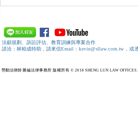
【勝綸動態】「新竹市工業
【勝綸專欄
會」舉辦（職場霸凌防治教育
續聘，會構
訓練）課程，邀請本所所長 邱
靖棠律師 擔任講師
法顧規劃、訴訟評估、教育訓練與專案合作
請洽：林柏成特助
，請
來信
Email：kevin@sllaw.co
勞動法律師​
勝綸法律事務所 版權所有 © 2018 SHENG LUN LAW OFFICES All Righ