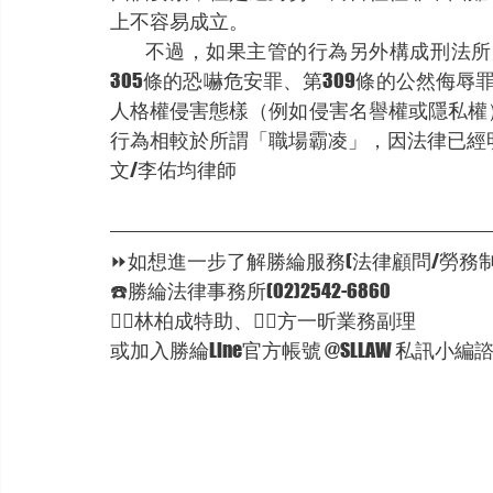
上不容易成立。
         不過，如果主管的行為另外構成
305條的恐嚇危安罪、第309條的公然侮辱
人格權侵害態樣（例如侵害名譽權或隱私權
行為相較於所謂「職場霸凌」，因法律已經
文/李佑均律師
⏩如想進一步了解勝綸服務(法律顧問/勞務制
☎️勝綸法律事務所(02)2542-6860
🦸‍♂林柏成特助、🦸‍♂方一昕業務副理
或加入勝綸Line官方帳號 @SLLAW 私訊小編