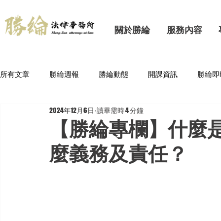
關於勝綸
服務內容
所有文章
勝綸週報
勝綸動態
開課資訊
勝綸即
2024年12月6日
讀畢需時 4 分鐘
【勝綸專欄】什麼
麼義務及責任？