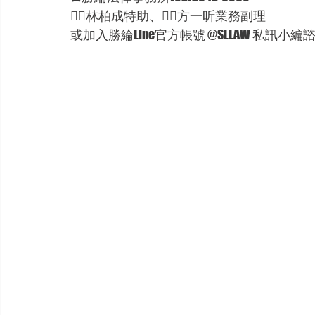
🦸‍♂林柏成特助、🦸‍♂方一昕業務副理
或加入勝綸Line官方帳號 @SLLAW 私訊小編