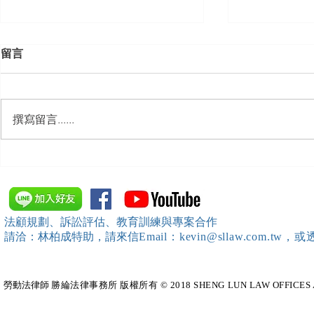
留言
撰寫留言......
【勝綸動態】「新竹市工業
【勝綸專欄
會」舉辦（職場霸凌防治教育
續聘，會構
訓練）課程，邀請本所所長 邱
靖棠律師 擔任講師
法顧規劃、訴訟評估、教育訓練與專案合作
請洽：林柏成特助
，請
來信
Email：kevin@sllaw.co
勞動法律師​
勝綸法律事務所 版權所有 © 2018 SHENG LUN LAW OFFICES All Righ