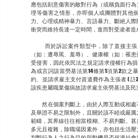
應包括刻意傷害的敵對行為（或稱負面行為
理等傷害之情形，亦即個人或團體對其他
力、心理或精神暴力、言語暴力、斷絕人際
衝突而維持長達一定時間，進而對受凌者造
            而於訴訟案件類型中，除
（如：遭辱罵、羞辱）、健康權（如：罹患
受侵害，因此依民法之規定請求侵權行為損害
為或言詞該當勞基法第14條第1項第2款
約、並請求雇主支付資遣費作為主張者 ( 
該疾患屬職業傷病故請求雇主依勞基法及民法之
            然在個案判斷上，由於人
及舉證不易之限制外，且關於該不睦或嚴厲
範疇，其界線往往相當模糊、不易判斷。甚
多元且複雜，除職場因素外，亦包括生活壓
判斷行為人之行為目的與動機是否超過社會