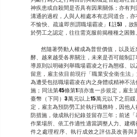
神疾患或自殺間是否具有因果關係；亦有判
溝通的過程，人與人相處本有志同道合，亦
不愉快、疏遠即所謂職場霸凌」( 註5) 
於勞工之認定，往往需克服前揭種種之困難
           然隨著勞動人權成為普世價
酵、越來越受各界關注，未來是否可能制訂
導原則以明確列舉職場霸凌之行為態樣、以
留意，雇主依目前現行「職業安全衛生法」
為遭受包括職場霸凌在內之身體或精神不法
施；同法第45條第1項亦進一步規定，雇
臺幣（下同）3萬元以上15萬元以下之罰鍰
定，雇主為預防勞工於執行職務時，因他人
防措施，做成執行紀錄並留存三年；前述「
作業場所、依工作適性適當調整人力、建構
件之處理程序、執行成效之評估及改善與其