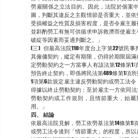
勞雇關係之立法目的。因此，法院於個案
圖，判斷其違反之主觀情節是否重大，並依
受損權益之性質及損害程度，是否令雇主履
並斟酌勞工有無可供循求申訴救濟而使雇主
破綻等因素而妥適判斷之。」
(三)	但最高法院110年度台上字第22號民事判決則表示：「按當事人之一方，遇有重大事由，
其僱傭契約，縱定有期限，仍得於期限屆滿前
定勞動契約之一方當事人有該法第12條第1
預告終止契約，即係將民法第489條第1項
1項第6款規定雇主違反勞動契約或勞工法
得據以終止勞動契約；至於雇主一方依同法第
勞動契約或工作規則，且情節重大，始屬
用。」
四、	結論
依最高法院見解，勞工依勞基法第14條第1
或勞工法令達到「情節重大」的程度，所以