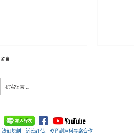
留言
撰寫留言......
【勝綸動態】「新竹市工業
【勝綸專欄
會」舉辦（職場霸凌防治教育
續聘，會構
訓練）課程，邀請本所所長 邱
靖棠律師 擔任講師
法顧規劃、訴訟評估、教育訓練與專案合作