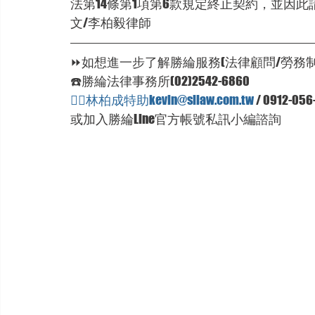
法第14條第1項第6款規定終止契約，並因
文/李柏毅律師
⏩如想進一步了解勝綸服務(法律顧問/勞務制
☎️勝綸法律事務所(02)2542-6860
🦸‍♂林柏成特助kevin@sllaw.com.tw
 / 0912-056
或加入勝綸Line官方帳號私訊小編諮詢