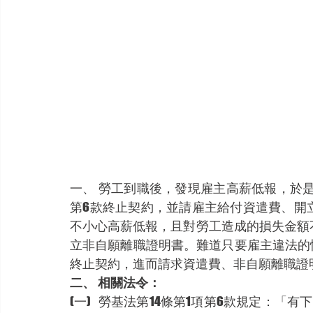
一、	勞工到職後，發現雇主高薪低報，於是主張雇主有違反勞工法令，依勞基法第14條第1項
第6款終止契約，並請雇主給付資遣費、開
不小心高薪低報，且對勞工造成的損失金額
立非自願離職證明書。難道只要雇主違法的情
終止契約，進而請求資遣費、非自願離職證
二、	相關法令：
(一)	勞基法第14條第1項第6款規定：「有下列情形之一者，勞工得不經預告終止契約：…六、