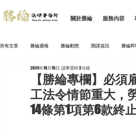
關於勝綸
服務內容
所有文章
勝綸週報
勝綸動態
開課資訊
勝綸即
2024年10月15日
讀畢需時 3 分鐘
【勝綸專欄】必須
工法令情節重大，
14條第1項第6款終