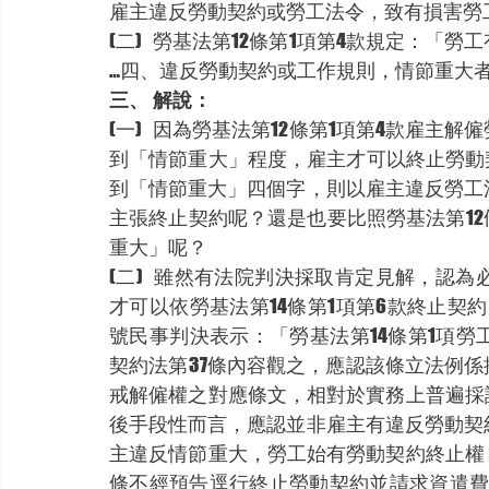
雇主違反勞動契約或勞工法令，致有損害勞
(二)	勞基法第12條第1項第4款規定：「勞工有左列情形之一者，雇主得不經預告終止契約：：
…四、違反勞動契約或工作規則，情節重大
三、	解說：
(一)	因為勞基法第12條第1項第4款雇主解僱勞工的規定，必須勞工違反勞動契約或工作規則達
到「情節重大」程度，雇主才可以終止勞動契
到「情節重大」四個字，則以雇主違反勞工
主張終止契約呢？還是也要比照勞基法第12
重大」呢？
(二)	雖然有法院判決採取肯定見解，認為必須雇主違反勞動契約或勞工法令情節重大，勞工
才可以依勞基法第14條第1項第6款終止契約
號民事判決表示：「勞基法第14條第1項
契約法第37條內容觀之，應認該條立法例係
戒解僱權之對應條文，相對於實務上普遍採
後手段性而言，應認並非雇主有違反勞動契
主違反情節重大，勞工始有勞動契約終止權
條不經預告逕行終止勞動契約並請求資遣費