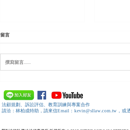
留言
撰寫留言......
【勝綸動態】「新竹市工業
【勝綸專欄
會」舉辦（職場霸凌防治教育
續聘，會構
訓練）課程，邀請本所所長 邱
靖棠律師 擔任講師
法顧規劃、訴訟評估、教育訓練與專案合作
請洽：林柏成特助
，請
來信
Email：kevin@sllaw.co