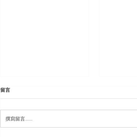
留言
撰寫留言......
【勝綸動態】「新竹市工業
【勝綸專欄