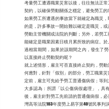
考量勞工遭遇職業災害以後，往往無法正常
契約，以確保勞動關係之穩定，避免勞工的
如果勞工所遭遇的事故當下就確定為職災，
的是，許多事故一開始難以確定是職災，或
勞動主管機關或法院的判斷；另外，若勞工
能確定是職業因素日積月累所致的病症。於
過相當期間，如果於該期間之內，發生了勞基
以直接終止勞動契約呢？
就上述情形，雇主可否直接終止契約，勞動
何應對，針對「假別」的部分，勞工職業災
定前，雇主可先給予勞工普通傷病假；等到
大多認為：所謂「以公傷病假處理」，具
後，雇主針對勞工先前請的普通傷病假，必
灣高等法院103年度勞上易字第40號民事判