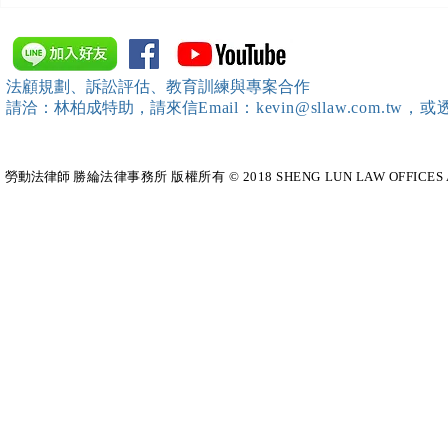
會」舉辦（職場霸凌防治教育
續聘，會構
訓練）課程，邀請本所所長 邱
靖棠律師 擔任講師
法顧規劃、訴訟評估、教育訓練與專案合作
請洽：林柏成特助
，請
來信
Email：kevin@sllaw.co
勞動法律師​
勝綸法律事務所 版權所有 © 2018 SHENG LUN LAW OFFICES All Righ