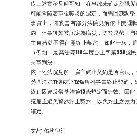
依上述實務見解可知：在事故未確定為職災
可能會隨著事後職災的認定，而需回溯調整
事實上，確實曾有部分法院見解依上開邏
約，但事後如被認定為職災，等於是勞工自
主自始就不得任意終止契約。如此一來，
（例如：最高法院110年度台上字第548號
民事判決）。
依上述法院見解，雇主終止契約是否合法，
勞基法第11條或第12條所列事由終止契約
終止因違反勞基法第13條規定而無效。因
議雇主避免貿然終止契約，以免終止之效力
確定。
文/李佑均律師