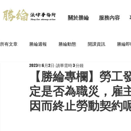
關於勝綸
服務內容
所有文章
勝綸週報
勝綸動態
開課資訊
勝綸即
2023年6月2日
讀畢需時 3 分鐘
【勝綸專欄】勞工
定是否為職災，雇
因而終止勞動契約