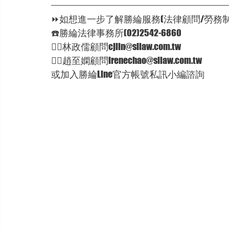
⏩如想進一步了解勝綸服務(法律顧問/勞務制
☎️勝綸法律事務所(02)2542-6860 
🦸‍♂林政儒顧問cjlin@sllaw.com.tw 
🦸‍♀趙至嫻顧問irenechao@sllaw.com.tw 
或加入勝綸Line官方帳號私訊小編諮詢