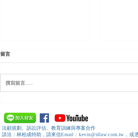
留言
撰寫留言......
【勝綸動態】「新竹市工業
【勝綸專欄
會」舉辦（職場霸凌防治教育
續聘，會構
訓練）課程，邀請本所所長 邱
靖棠律師 擔任講師
法顧規劃、訴訟評估、教育訓練與專案合作
請洽：林柏成特助
，請
來信
Email：kevin@sllaw.co