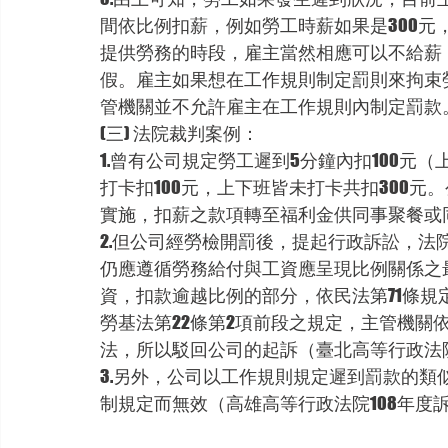
間依比例扣薪，例如勞工時薪如果是300元，
提供勞務的時段，雇主當然相應可以不給薪
假。雇主如果想在工作規則制定罰則來拘束
管機關並不允許雇主在工作規則內制定罰款
(三) 法院裁判案例：
1.曾有公司規定勞工遲到5分鐘內扣100元（
打卡扣100元，上下班皆未打卡共扣300
實施，扣薪之款項轉至福利金供同事聚餐或
2.但公司經勞檢開罰後，提起行政訴訟，
仍應遵循勞務給付與工資應呈現比例關係之
資，扣款逾越比例的部分，依民法第71條
勞基法第22條第2項前段之規定，主管機關
法，所以駁回公司的起訴（臺北高等行政法院1
3.另外，公司以工作規則規定遲到罰款的
制規定而無效（高雄高等行政法院108年度訴