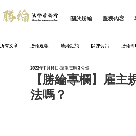
關於勝綸
服務內容
所有文章
勝綸週報
勝綸動態
開課資訊
勝綸即
2022年11月16日
讀畢需時 3 分鐘
【勝綸專欄】雇主
法嗎？