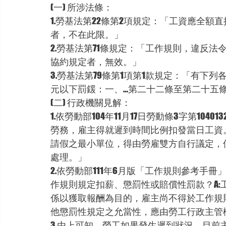
(一) 所涉法條：
1.勞基法第22條第2項規定：「工資應全
者，不在此限。」
2.勞基法第71條規定：「工作規則，違反
協約規定者，無效。」
3.勞基法第79條第1項第1款規定：「有下
元以下罰鍰：一、…第二十二條至第二十五
(二) 行政機關見解：
1.依勞動部104年11月17日勞動條3字第104
勞務，雇主得就遲到時間比例扣發當日工資
請假之最小單位，得由勞雇雙方自行議定，
處理。」
2.依勞動部111年6月版「工作規則參考手冊
作規則規定扣薪、懲罰性或賠償性罰款？A
係以獲取報酬為目的，雇主尚不得於工作規
他懲罰性規定之允當性，應由勞工行政主管
3.由上可知，勞工如果發生遲到狀況，目