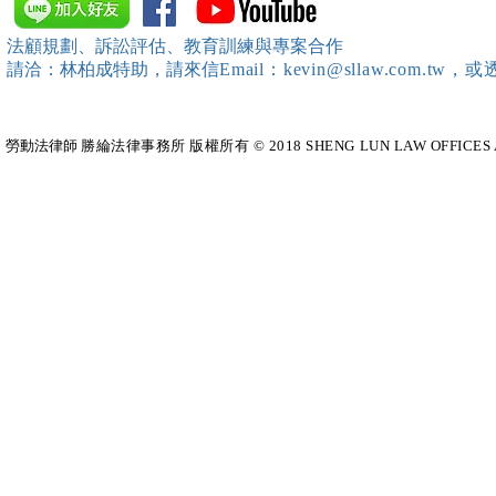
中、南等地辦理（職場霸凌防
訓練）課程，
治教育訓練）課程 邀請本所律
靖棠律師 擔
法顧規劃、訴訟評估、教育訓練與專案合作
師團隊擔任講師，課程圓滿完
請洽：林柏成特助
，請
來信
Email：kevin@sllaw.co
成~*
勞動法律師​
勝綸法律事務所 版權所有 © 2018 SHENG LUN LAW OFFICES All Righ