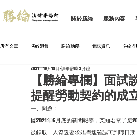
關於勝綸
服務內容
所有文章
勝綸週報
勝綸動態
開課資訊
勝綸即
2021年10月19日
讀畢需時 3 分鐘
【勝綸專欄】面試
提醒勞動契約的成立
一、問題：
據2021年6月底的新聞報導，某知名電子廠
被錄取，人資還要求她盡速確認可到職日期