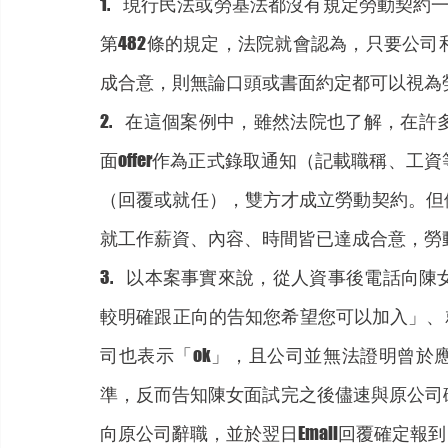
1.    現行民法或勞基法都沒有規定勞動契
第482條的規定，法院就會認為，只要公
成合意，則無論口頭或書面約定都可以視為
2.    在這個案例中，雖然法院也了解，
面offer作為正式錄取通知（記載職稱、
（回覆或就任），雙方才成立勞動契約。但依
就工作薪資、內容、時間皆已達成合意，勞動
3.    以本案事實來說，從人資事後電話
較明確跟正向的告知您希望您可以加入」、就陳女
司也表示「ok」，且公司並無法證明曾於應
準，反而告知陳女面試完之後儘速與原公司
向原公司辭職，並於翌日Email回覆確定報