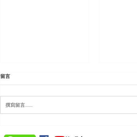
留言
撰寫留言......
【勝綸動態】「中華法令遵循
【勝綸動態
暨法制管理交流協會」於北、
會」舉辦（