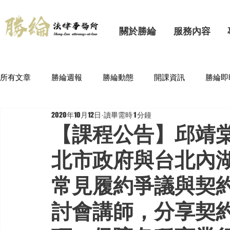
關於勝綸
服務內容
所有文章
勝綸週報
勝綸動態
開課資訊
勝綸即
2020年10月12日
讀畢需時 1 分鐘
【課程公告】邱靖棠
北市政府與台北內
常見履約爭議與契
討會講師，分享契