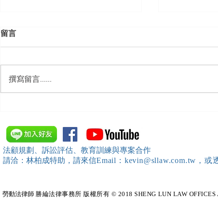
留言
撰寫留言......
【勝綸動態】「新竹市工業
【勝綸動態】
會」舉辦（職場霸凌防治教育
居威 律師受邀擔任
訓練）課程，邀請本所所長 邱
府」主舉之（
靖棠律師 擔任講師
內部教育訓
法顧規劃、訴訟評估、教育訓練與專案合作
請洽：林柏成特助
，請
來信
Email：kevin@sllaw.co
勞動法律師​
勝綸法律事務所 版權所有 © 2018 SHENG LUN LAW OFFICES All Righ