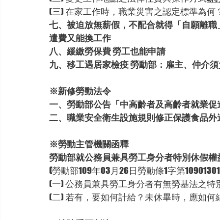
(三) 在家工作時，職業災害之認定標準為何
七、被迫放無薪假，不配合就得「自願離職
遣費又能換工作
八、緩繳勞保費 勞工也能申請
九、移工遇居家檢疫 勞動部：雇主、仲介須
※新修勞動法令
一、勞動部公告「中高齡者及高齡者就業促
二、職業安全衛生設施規則修正保護食品外
※勞動主管機關函釋
勞動部就公務員兼具勞工身分者特別休假權
(
勞動部109年03月26日勞動條1字第10901301
(一) 公務員兼具勞工身分者有無勞基法之特
(二) 若有，要如何計給？未休畢時，應如何