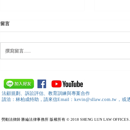
留言
撰寫留言......
【勝綸動態】「中華法令遵循
【勝綸動態
暨法制管理交流協會」於北、
會」舉辦（
中、南等地辦理（職場霸凌防
訓練）課程，
治教育訓練）課程 邀請本所律
靖棠律師 擔
法顧規劃、訴訟評估、教育訓練與專案合作
師團隊擔任講師，課程圓滿完
請洽：林柏成特助
，請
來信
Email：kevin@sllaw.co
成~*
勞動法律師​
勝綸法律事務所 版權所有 © 2018 SHENG LUN LAW OFFICES All Righ