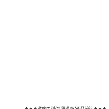
★★★邀約內訓/專題講座/產品諮詢★★★