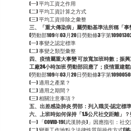
(一) 平均工資之作用
(二) 平均工資計算之方式
(三) 平均工資排除之彙整
三、「重大傳染病」屬勞動基準法所稱「事
(
勞動部109年03月20日勞動條3字第1090130
(一) 事變之認定標準
(二) 事變之類型彙整
四、疫情屬重大事變 可放寬加班時數；振興
工廠24小時加班 勞動部回應了；疫情重建
(勞動部109年03月20日勞動條3字第1090050
(一) 適用之產業？
(二) 適用之期間？
(三) 相關注意事項？
五、出差感染肺炎 勞部：列入職災-認定標
六、上班時如何保持「1.5公尺社交距離」
(一) 「COVID-19(武漢肺炎)」因應指引：
(二) 變更工作地點之法律性質與操作方式
(