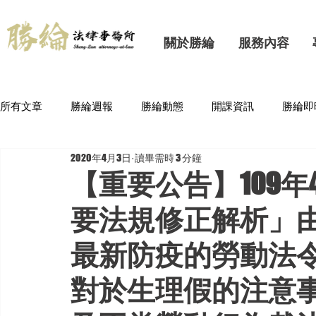
關於勝綸
服務內容
所有文章
勝綸週報
勝綸動態
開課資訊
勝綸即
2020年4月3日
讀畢需時 3 分鐘
【重要公告】109
要法規修正解析」
最新防疫的勞動法
對於生理假的注意