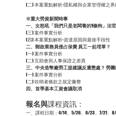
(二) 本案重點解析-隱私權與企業管理權之界
※重大勞資新聞時事
一、女怒吼「我們只是老闆養的1條狗」法
(三) 案件事實分析
(四) 本案重點解析-資遣原因與最後手段性
二、郵政業務員侵占保費 員工一起埋單？
(一) 案件事實分析
(二) 互助會與人事保證之差異
三、中央造幣廠勞工提建議反遭懲處？ 勞
(一) 案件事實分析
(二) 吹哨者條款之規定彙整
四、首季基本工資會議取消
報名與
課程資訊：
一、課程日期：4/14、5/26、6/23、7/21、8/25