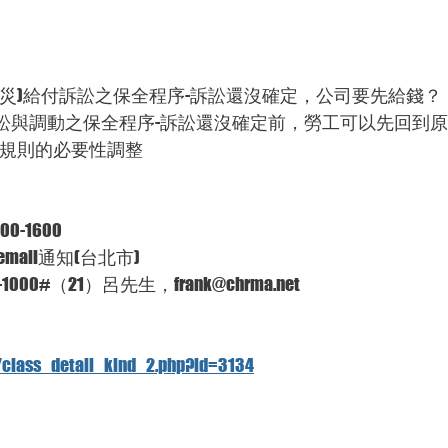
、職災)給付訴訟之保全程序-訴訟還沒確定，公司要先給錢？
係訴訟與調動之保全程序-訴訟還沒確定前，勞工可以先回到
作規則的必要性調整
0-1600
ail通知(台北市)
000#（21）呂先生，frank@chrma.net
/class_detail_kind_2.php?id=3134