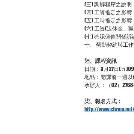
(三) 調解程序之說明
(四) 工資推定之影響
(五) 工時推定之影響
(六) 工資(退休金
(七) 確認僱傭關
十、 勞動契約與工
陸、課程資訊
日期：3月27日(五)090
地點：開課前一週以em
承辦人：（02）2768-1
柒、報名方式：
http://www.chrma.net