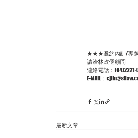
★★★邀約內訓/專
請洽林政儒顧問
連絡電話：(04)2221-
E-MAIL：cjlin@sllaw.c
最新文章