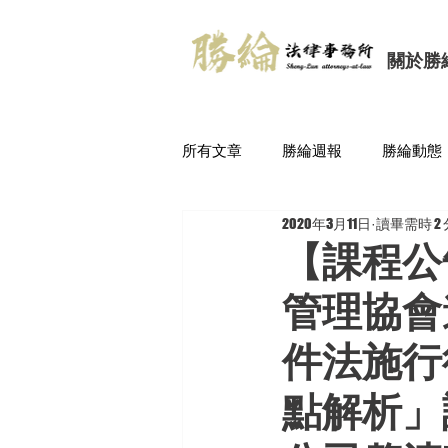
關於勝
所有文章
勝綸週報
勝綸動態
2020年3月11日
讀畢需時 2
【課程公
管理協會
件法施行
點解析」