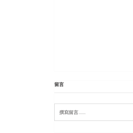
留言
撰寫留言......
【勝綸動態】「新竹市工業