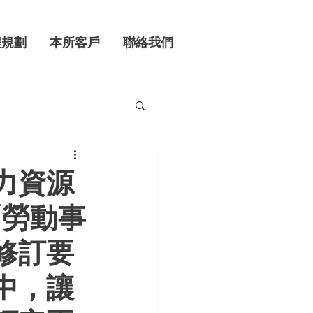
程規劃
本所客戶
聯絡我們
力資源
「勞動事
修訂要
中，讓