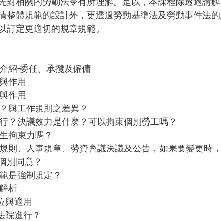
先對相關的勞動法令有所理解。是以，本課程除透過講解
清整體規範的設計外，更透過勞動基準法及勞動事件法的
以訂定更適切的規章規範。
之介紹-委任、承攬及僱傭
定與作用
定與作用
章？與工作規則之差異？
進行？決議效力是什麼？可以拘束個別勞工嗎？
發生拘束力嗎？
作規則、人事規章、勞資會議決議及公告，如果要變更時
個別同意？
規範是強制規定？
點解析
定位與適用
個法院進行？