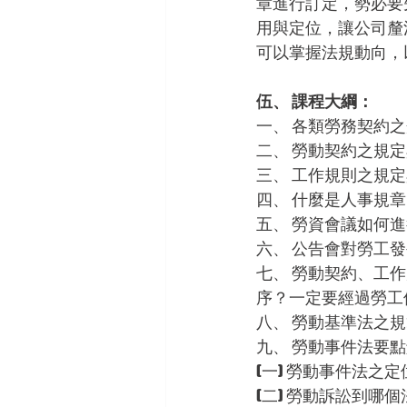
章進行訂定，勢必要
用與定位，讓公司釐
可以掌握法規動向，
伍、 課程大綱：
一、 各類勞務契約
二、 勞動契約之規
三、 工作規則之規
四、 什麼是人事規
五、 勞資會議如何
六、 公告會對勞工
七、 勞動契約、工
序？一定要經過勞工
八、 勞動基準法之
九、 勞動事件法要
(一) 勞動事件法之
(二) 勞動訴訟到哪