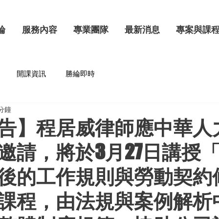
綸
服務內容
專業團隊
最新消息
專案與課
開課資訊
勝綸即時
 分鐘
告】程居威律師應中華人
邀請，將於3月27日講授
後的工作規則與勞動契約
課程，由法規與案例解析