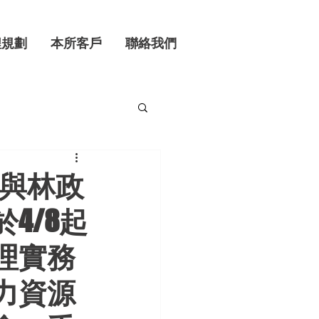
程規劃
本所客戶
聯絡我們
師與林政
4/8起
理實務
力資源