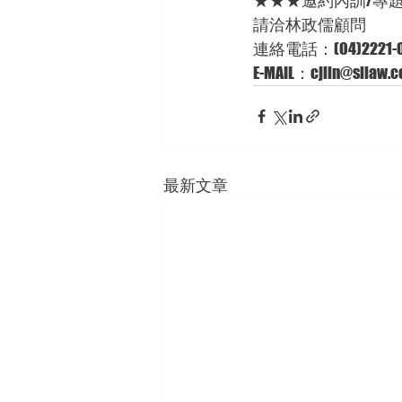
★★★邀約內訓/專
請洽林政儒顧問 
連絡電話：(04)2221-0
E-MAIL：cjlin@sllaw.co
最新文章