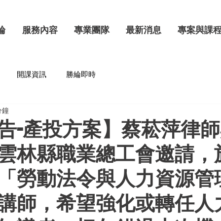
綸
服務內容
專業團隊
最新消息
專案與課
開課資訊
勝綸即時
分鐘
告-產投方案】蔡菘萍律
雲林縣職業總工會邀請，於
「勞動法令與人力資源管
講師，希望強化或轉任人