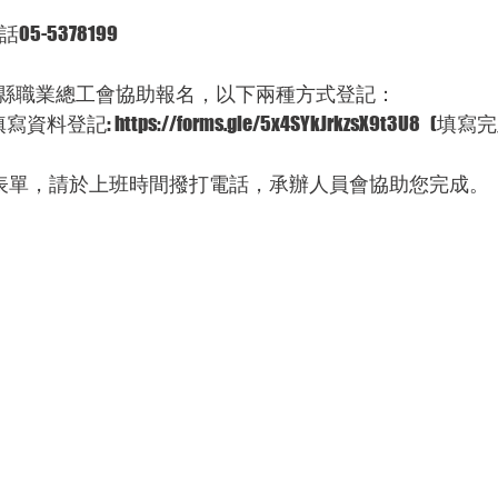
-5378199 
縣職業總工會協助報名，以下兩種方式登記：
記: https://forms.gle/5x4SYkJrkzsX9t3U8   
路表單，請於上班時間撥打電話，承辦人員會協助您完成。