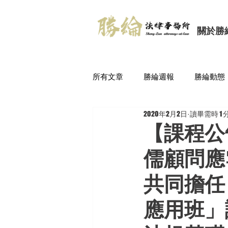
關於勝
所有文章
勝綸週報
勝綸動態
2020年2月2日
讀畢需時 1 
【課程公
儒顧問應
共同擔任
應用班」