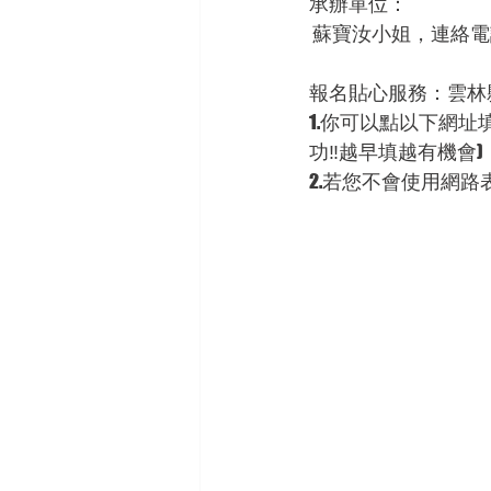
承辦單位：
 蘇寶汝小姐，連絡電話05
報名貼心服務：雲林
1.你可以點以下網址填寫資料登
功‼️越早填越有機會)
2.若您不會使用網