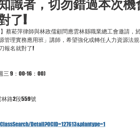
知識者，切勿錯過本次機
對了!
案】蔡菘萍律師與林政儒顧問應雲林縣職業總工會邀請，於4
源管理實務應用班」講師，希望強化或轉任人力資源法規
刀報名就對了!
(每週三 9：00-16：00) 
雲林路2段559號
w/ClassSearch/Detail?OCID=127613&plantype=1