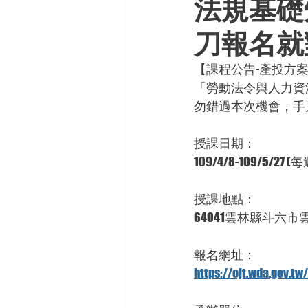
法規基礎
刀報名就
【課程公告-產投方
「勞動法令與人力資
勿錯過本次機會，手
授課日期：
109/4/8-109/5/27 
授課地點：
64041雲林縣斗六市
報名網址：
https://ojt.wda.gov.t