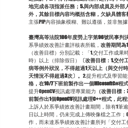
地完成各項指派任務；5.與內部成員及外部
外，其餘目標內容均概括含糊，欠缺具體客
主張PIP內容抽象模糊、難以遵循，並非無
臺灣高等法院106年度勞上字第96號民事判
系爭績效改善計畫評核表所載，
改善期間為10
（改善目標）分別記載：「1.交付工作成果
時）以上（排除假日）
〔改善目標：1.交付
病等例外狀況，不得超過1天以上（與交付時
天情況不得超過3次〕。
2.提升程式及學習
格，在10/7下班前製作出一個Micosoft
提升OpenCV視訊處理專業能力
（改善目標：3.依
前製作出1個OpenCV視訊處理C++程式
上訴人於系爭績效改善計畫期間，除有1筆逾
日以上時間，仍未完成上傳映像檔之工作；
作，而未達系爭績效改善計畫所列「交付工作