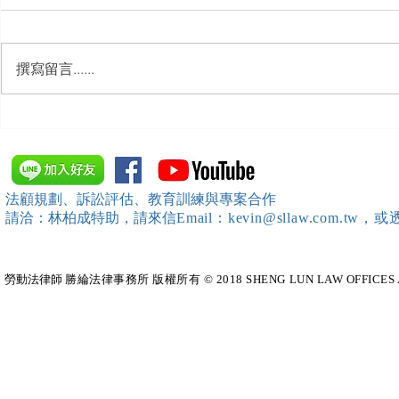
撰寫留言......
【勝綸動態】「新竹市工業
【勝綸專欄
會」舉辦（職場霸凌防治教育
續聘，會構
訓練）課程，邀請本所所長 邱
靖棠律師 擔任講師
法顧規劃、訴訟評估、教育訓練與專案合作
請洽：林柏成特助
，請
來信
Email：kevin@sllaw.co
勞動法律師​
勝綸法律事務所 版權所有 © 2018 SHENG LUN LAW OFFICES All Righ