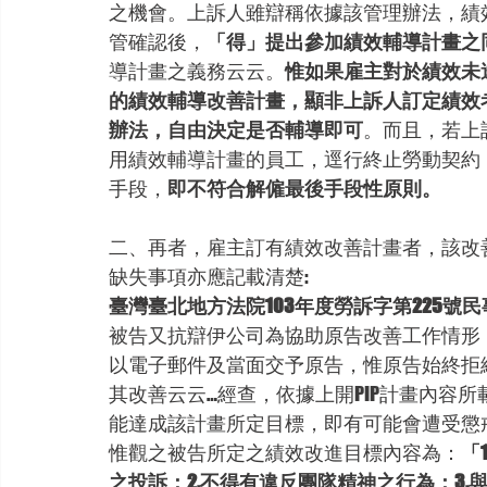
之機會。上訴人雖辯稱依據該管理辦法，績
管確認後，
「得」提出參加績效輔導計畫之
導計畫之義務云云。
惟如果雇主對於績效未
的績效輔導改善計畫，顯非上訴人訂定績效
辦法，自由決定是否輔導即可
。而且，若上
用績效輔導計畫的員工，逕行終止勞動契約
手段，
即不符合解僱最後手段性原則。
二、再者，雇主訂有績效改善計畫者，該改
缺失事項亦應記載清楚:
臺灣臺北地方法院103年度勞訴字第225號民
被告又抗辯伊公司為協助原告改善工作情形，遂
以電子郵件及當面交予原告，惟原告始終拒絕
其改善云云…經查，依據上開PIP計畫內容所
能達成該計畫所定目標，即有可能會遭受懲
惟觀之被告所定之績效改進目標內容為：
「
之投訴；2.不得有違反團隊精神之行為；3.