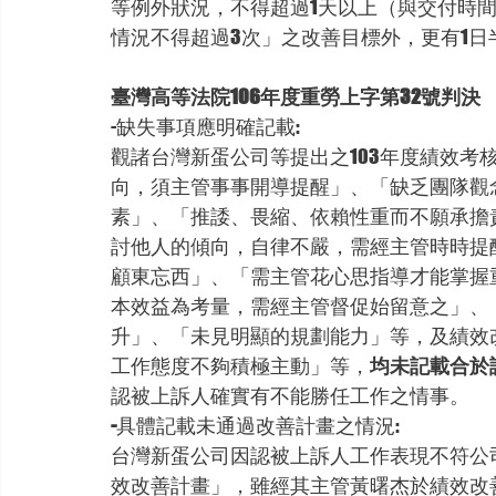
等例外狀況，不得超過1天以上（與交付時間
情況不得超過3次」之改善目標外，更有1日
臺灣高等法院106年度重勞上字第32號判決
-缺失事項應明確記載:
觀諸台灣新蛋公司等提出之103年度績效考
向，須主管事事開導提醒」、「缺乏團隊觀
素」、「推諉、畏縮、依賴性重而不願承擔
討他人的傾向，自律不嚴，需經主管時時提
顧東忘西」、「需主管花心思指導才能掌握
本效益為考量，需經主管督促始留意之」、
升」、「未見明顯的規劃能力」等，及績效改
工作態度不夠積極主動」等，
均未記載合於
認被上訴人確實有不能勝任工作之情事。
-
具體記載未通過改善計畫之情況:
台灣新蛋公司因認被上訴人工作表現不符公司
效改善計畫」，雖經其主管黃曙杰於績效改