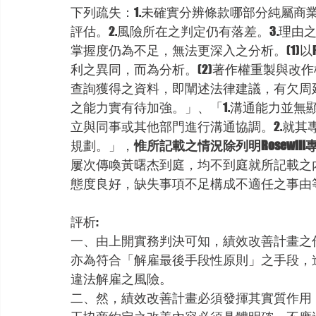
下列疏失：1.未確實分辨條款哪部分純屬商
評估。2.風險所在之判定仍有落差。3.理由
掌握度仍為不足，無法更深入之分析。(1)以R
利之異同，而為分析。(2)著作權重製與改
查詢獲得之資料，即闡述法律建議，有欠周
之能力實有待加強。」、「1.溝通能力並無
立與同事或其他部門進行溝通協調。2.就
規劃。」，
惟所記載之情況除列明Rosewi
屢次傳喚黃曙杰到庭，均不到庭就所記載之
態度良好，缺失事項不足構成不適任之事由
評析:
一、由上開實務判決可知，績效改善計畫之
亦為符合「解雇最後手段性原則」之手段，
違法解雇之風險。
二、然，績效改善計畫必須發揮其實質作用