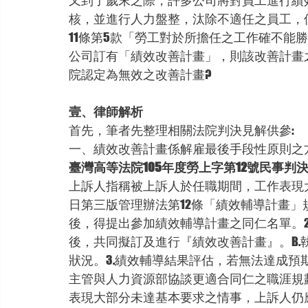
又到了歲末之際，許多公司將對員工進行績
核，並進行人力盤整，汰除不適任之員工，
11條第5款「勞工對於所擔任之工作確不能
公司訂有「績效改善計畫」，則該改善計畫
院認定為無效之改善計畫?
壹、律師解析
首先，筆者先整理相關法院判決見解供參:
一、績效改善計畫係解雇最後手段性原則之
臺灣高等法院105年度勞上字第12號民事判
上訴人指稱被上訴人於任職期間，工作表現大部
日第三版管理辦法第12條「績效輔導計畫」
後，得提出參加績效輔導計畫之同仁名單。2
後，共同擬訂及進行『績效改善計畫』。B
狀況。3.績效輔導結果評估，若無法達成預
主管與人力資源部協談更適合同仁之職涯規
表現大部分未達基本要求之情事，上訴人仍