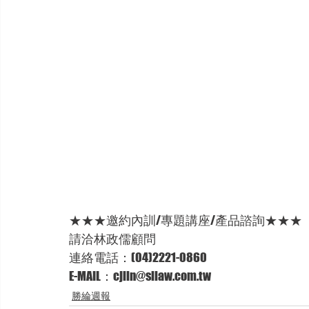
★★★邀約內訓/專題講座/產品諮詢★★★
請洽林政儒顧問 
連絡電話：(04)2221-0860 
E-MAIL：cjlin@sllaw.com.tw  
勝綸週報