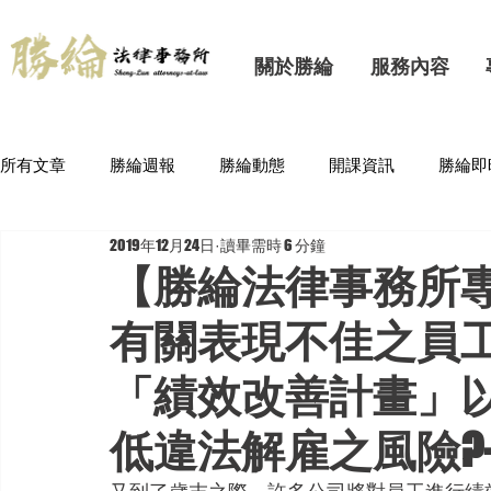
關於勝綸
服務內容
所有文章
勝綸週報
勝綸動態
開課資訊
勝綸即
2019年12月24日
讀畢需時 6 分鐘
【勝綸法律事務所
有關表現不佳之員
「績效改善計畫」
低違法解雇之風險?