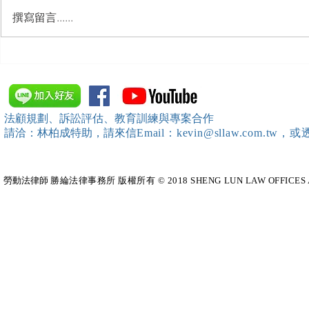
撰寫留言......
【勝綸動態】「新竹市工業
【勝綸動態】
會」舉辦（職場霸凌防治教育
居威 律師受邀擔任
訓練）課程，邀請本所所長 邱
府」主舉之（
靖棠律師 擔任講師
內部教育訓
法顧規劃、訴訟評估、教育訓練與專案合作
請洽：林柏成特助
，請
來信
Email：kevin@sllaw.co
勞動法律師​
勝綸法律事務所 版權所有 © 2018 SHENG LUN LAW OFFICES All Righ