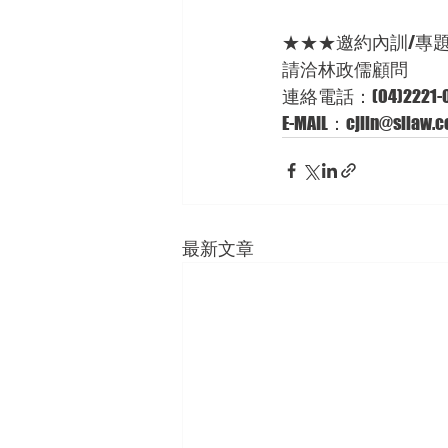
★★★邀約內訓/專
請洽林政儒顧問 
連絡電話：(04)2221-0
E-MAIL：cjlin@sllaw.co
最新文章