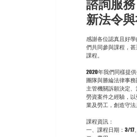
諮詢服務
新法令與
感謝各位認真且好學
們共同參與課程，甚
課程。
2020年我們同樣
團隊與勝綸法律事務
主管機關訴願決定、
勞資案件之經驗，以
業及勞工，創造守法
課程資訊：
一、課程日期：3/17、4/1