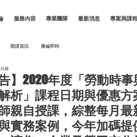
綸
服務內容
專業團隊
最新消息
專案與課
開課資訊
勝綸即時
 分鐘
告】2020年度「勞動時事
解析」課程日期與優惠方
師親自授課，綜整每月最
與實務案例，今年加碼提