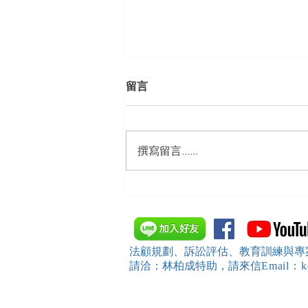
留言
撰寫留言......
【勝綸動態】「中華法令遵循
暨法制管理交流協會」於北、
中、南等地辦理（職場霸凌防
治教育訓練）課程 邀請本所律
法顧規劃、訴訟評估、教育訓練與專
師團隊擔任講師，課程圓滿完
請洽：林柏成特助
，請
來信
Email
成~*