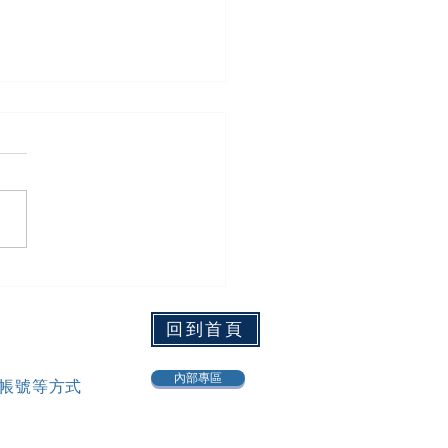
綸動態】本所主持律師 程
律師受邀擔任 「台南市政
主舉之（115年勞動基準課
回到首頁
教育訓練 ）課程講師
內部專區
官方帳號等方式