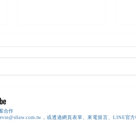
【勝綸動態】「新竹市工業
【勝
會」舉辦（職場霸凌防治教育
居威 
訓練）課程，邀請本所所長 邱
府」
靖棠律師 擔任講師
內部
案合作
：kevin@sllaw.com.tw，或透過網頁表單、來電留言、LINE