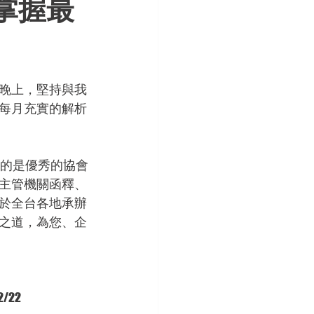
掌握最
晚上，堅持與我
年每月充實的解析
變的是優秀的協會
主管機關函釋、
於全台各地承辦
之道，為您、企
/22