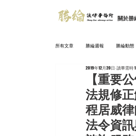
關於勝
所有文章
勝綸週報
勝綸動態
2019年12月20日
讀畢需時 1
【重要公
法規修正
程居威律
法令資訊