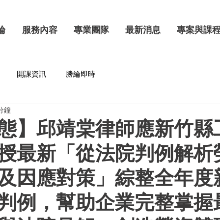
綸
服務內容
專業團隊
最新消息
專案與課
開課資訊
勝綸即時
 分鐘
態】邱靖棠律師應新竹縣
授最新「從法院判例解析
及因應對策」綜整全年度
判例，幫助企業完整掌握