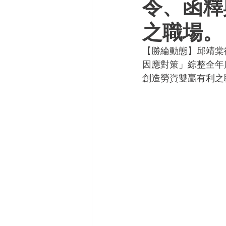
令、函釋
之職場。
【勝綸動態】邱靖棠
因應對策」綜整全年
創造勞資雙贏有利之