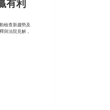
贏有利
動檢查新趨勢及
釋與法院見解，