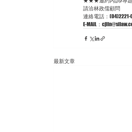
★★★邀約內訓/專
請洽林政儒顧問 
連絡電話：(04)2221-0
E-MAIL：cjlin@sllaw.c
最新文章