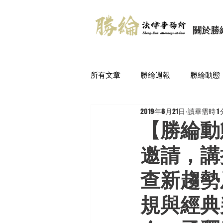
關於勝
所有文章
勝綸週報
勝綸動態
2019年8月21日
讀畢需時 1
【勝綸動
邀請，講
查新趨勢
規與經典