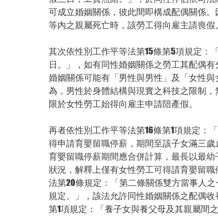
可成立婚姻關係，彼此間即構成配偶關係。
等內之親屬死亡時，該勞工得向雇主請喪假
其次依性別工作平等法第15條第5項規定：
日。」，如有同性婚姻關係之勞工其配偶有
婚姻關係可能有「男性與男性」及「女性與
為，男性於身體結構與現實之科技之限制，
限於女性勞工始得向雇主申請陪產假。
再者依性別工作平等法第16條第1項規定：
得申請育嬰留職停薪，期間至該子女滿三歲
育嬰留職停薪期間應合併計算，最長以最幼
狀況，解釋上僅有女性勞工可得請育嬰留職
法第20條規定：「第二條關係雙方當事人
規定。」，該法允許同性婚姻關係之配偶收養
第1項規定：「養子女與養父母及其親屬間