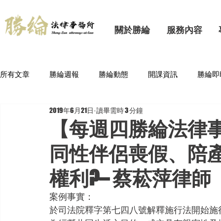
關於勝綸
服務內容
所有文章
勝綸週報
勝綸動態
開課資訊
勝綸即
2019年6月21日
讀畢需時 3 分鐘
【每週四勝綸法律
同性伴侶喪假、陪
權利?– 蔡菘萍律師
案例事實：
於司法院釋字第七四八號解釋施行法開始施