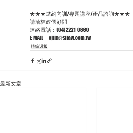
★★★邀約內訓/專題講座/產品諮詢★★★
請洽林政儒顧問 
連絡電話：(04)2221-0860 
E-MAIL：cjlin@sllaw.com.tw
勝綸週報
最新文章