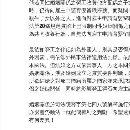
倘若同性婚姻關係之勞工收養他方配偶之子女
時，仍得向雇主申請育嬰留職停薪。而疑問
親生子女以外之人，進而對雇主申請育嬰留
法第20條規定實際上已限制同性婚姻關係
為共同收養行為，自無法向雇主申請育嬰留
最後如勞工之伴侶如為外國人，則其是否得
外因素，需依涉外民事法律適用法判斷。依
本國法。但結婚之方式依當事人一方之本國
婚姻關係，涉及婚姻成立之實質要件判斷，
所欲結婚之對象其國籍所屬之國家並未承認
侶之婚姻關係，同時將影響勞工得否向雇主
婚姻關係於司法院釋字第七四八號解釋施行
亦影響勞動法上就配偶權利之判斷，希望透
有何差異！