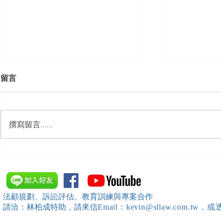
留言
撰寫留言......
【勝綸動態】「新竹市工業
【勝綸專欄
會」舉辦（職場霸凌防治教育
續聘，會構
訓練）課程，邀請本所所長 邱
靖棠律師 擔任講師
法顧規劃、訴訟評估、教育訓練與專案合作
請洽：林柏成特助
，請
來信
Email：kevin@sllaw.co