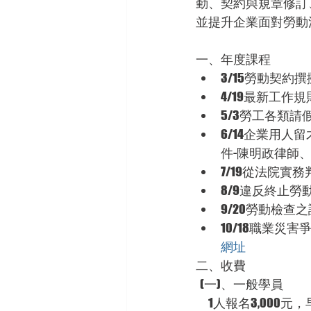
勤、契約與規章修訂
並提升企業面對勞動
一、年度課程
3/15勞動契約
4/19最新工作
5/3勞工各類請
6/14企業用
件-陳明政律師
7/19從法院實
8/9違反終止
9/20勞動檢查
10/18職業災
網址
二、收費
  (一)、一般學員
      1人報名3,00