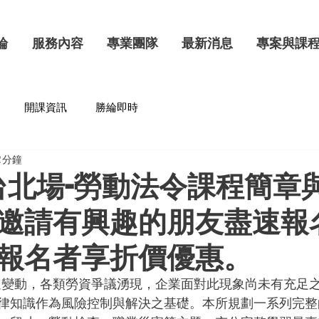
綸
服務內容
專業團隊
最新消息
專案與課
開課資訊
勝綸即時
 分鐘
度台北場-勞動法令課程簡章
邀請有興趣的朋友盡速報
報名者享折價優惠。
律知識作為風險控制與解決之基礎。本所規劃一系列完整