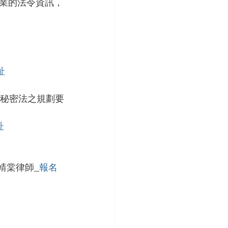
業的法令資訊，
址
業秘密法之規劃要
址
靖棠律師_
報名