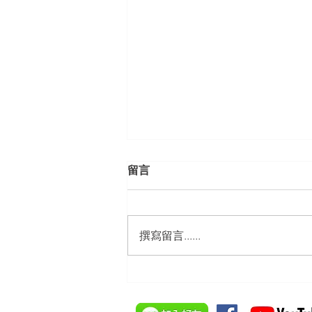
留言
撰寫留言......
【勝綸動態】「中華法令遵循
暨法制管理交流協會」於北、
中、南等地辦理（職場霸凌防