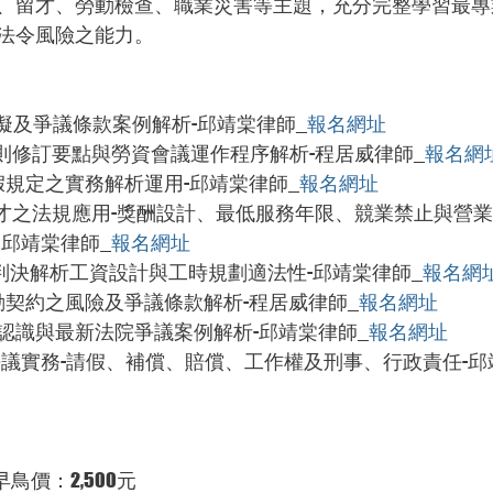
、留才、勞動檢查、職業災害等主題，充分完整學習最專
法令風險之能力。
撰擬及爭議條款案例解析-邱靖棠律師_
報名網址
規則修訂要點與勞資會議運作程序解析-程居威律師_
報名網
假規定之實務解析運用-邱靖棠律師_
報名網址
人留才之法規應用-獎酬設計、最低服務年限、競業禁止與營
、邱靖棠律師_
報名網址
務判決解析工資設計與工時規劃適法性-邱靖棠律師_
報名網
勞動契約之風險及爭議條款解析-程居威律師_
報名網址
之認識與最新法院爭議案例解析-邱靖棠律師_
報名網址
害爭議實務-請假、補償、賠償、工作權及刑事、行政責任-邱
0元，早鳥價：2,500元