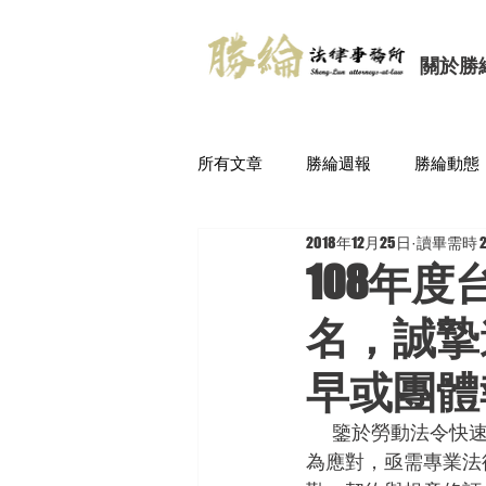
關於勝
所有文章
勝綸週報
勝綸動態
2018年12月25日
讀畢需時 2
108年
名，誠摯
早或團體
        鑒於勞動法令快速變動，各類勞資爭議湧現，企業面對此現象尚未有充足之能力及經驗以
為應對，亟需專業法