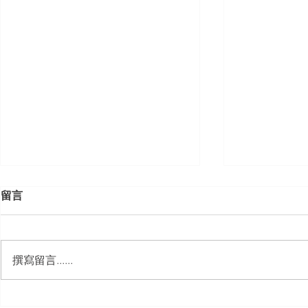
留言
撰寫留言......
【勝綸動態】「中華法令遵循
【勝綸動態】