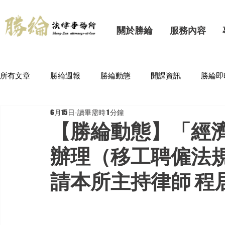
關於勝綸
服務內容
所有文章
勝綸週報
勝綸動態
開課資訊
勝綸即
6月15日
讀畢需時 1 分鐘
【勝綸動態】「經
辦理（移工聘僱法
請本所主持律師 程