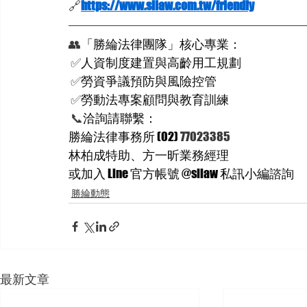
🔗
https://
www.sllaw.com.tw/friendly
👥
「勝綸法律團隊」核心專業：
✅
人資制度建置與高齡用工規劃
✅
勞資爭議預防與風險控管
✅
勞動法專案顧問與教育訓練
📞
洽詢請聯繫：
勝綸法律事務所 (02) 
77023385
林柏成特助、方一昕業務經理
或加入 Line 官方帳號 @sllaw 私訊小編諮詢
勝綸動態
最新文章