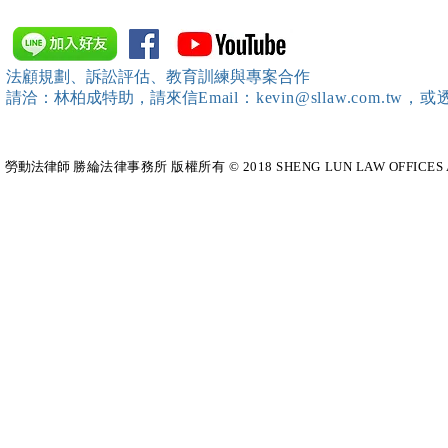
暨法制管理交流協會」於北、
居威 律師受邀擔任
中、南等地辦理（職場霸凌防
府」主舉之（
治教育訓練）課程 邀請本所律
內部教育訓
法顧規劃、訴訟評估、教育訓練與專案合作
師團隊擔任講師，課程圓滿完
請洽：林柏成特助
，請
來信
Email：kevin@sllaw.co
成~*
勞動法律師​
勝綸法律事務所 版權所有 © 2018 SHENG LUN LAW OFFICES All Righ