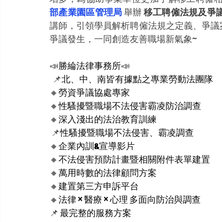
部產業園區管理局 
舉辦 
移工聘僱法規及爭
講師，引領學員解析聘僱法規之定義、爭議
爭議發生，一同創造友善職場新氣象~
📣
勝綸法律事務所
📣
📌
北、中、南皆有據點之專業勞動法團隊
🔸
勞資爭議協處專家
🔸
性騷擾暨職場不法侵害霸凌防治調查
🔸
深入淺出的法治教育訓練
📌
性騷擾暨職場不法侵害、霸凌調查
🔸
企業內訓&宣導影片
🔸
不法侵害預防計畫暨相關附件表單建置
🔸
萬用時數的法律顧問方案
🔸
建置第三方申訴平台
🔸
法律 × 醫療 × 心理 多面向防治與調查
📌
 最完整的服務方案