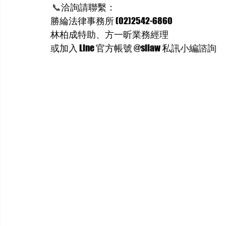
📞
洽詢請聯繫：
勝綸法律事務所 (02)2542-6860
林柏成特助、方一昕業務經理
或加入 Line 官方帳號 @sllaw 私訊小編諮詢