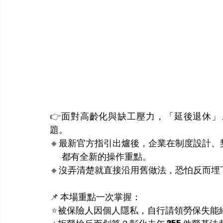
👉
面對高齡化與缺工壓力，「延後退休」
題。
🔸
最新官方指引出爐後，企業在制度設計、
        都有全新的操作重點。
🔸
沒弄清楚就直接沿用舊做法，恐怕反而埋
📌
 本場重點一次掌握：
⭐️
被保險人因個人隱私，自行請領勞保失能