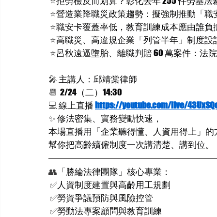
⭐️
拒勞檢反而划算？彰化去年 255 件勞基
⭐️
營造業降職災政策趨勢：擬強制推動「職
⭐️
職安卡覆蓋率低，教育訓練成本應由誰負
 ⭐️
高職災、高違規企業「列管半年」制度設
⭐️
呂秋遠逼墮胎、離職判賠 60 萬案件：
🎤
 主講人：邱靖棠律師
📆
  2/24（二）14:30
💻 
線上直播 
https://youtube.com/live/43UxSQ
✨
 修法密集、實務變動快速，
本場直播用「企業聽得懂、人資用得上」的
幫你把高齡續僱制度一次講清楚、講到位。
👥
「勝綸法律團隊」核心專業：
✅
人資制度建置與高齡用工規劃
✅
勞資爭議預防與風險控管
✅
勞動法專案顧問與教育訓練