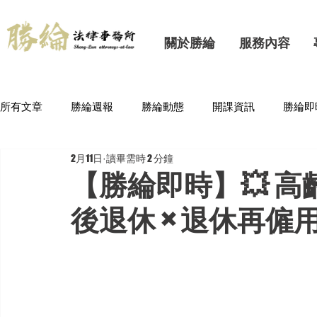
關於勝綸
服務內容
所有文章
勝綸週報
勝綸動態
開課資訊
勝綸即
2月11日
讀畢需時 2 分鐘
【勝綸即時】💥 
後退休 × 退休再僱