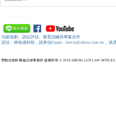
【勝綸動態】「中華法令遵循
【勝綸動態
暨法制管理交流協會」於北、
會」舉辦（
中、南等地辦理（職場霸凌防
訓練）課程，
治教育訓練）課程 邀請本所律
靖棠律師 擔
法顧規劃、訴訟評估、教育訓練與專案合作
師團隊擔任講師，課程圓滿完
請洽：林柏成特助
，請
來信
Email：kevin@sllaw.co
成~*
勞動法律師​
勝綸法律事務所 版權所有 © 2018 SHENG LUN LAW OFFICES All Righ