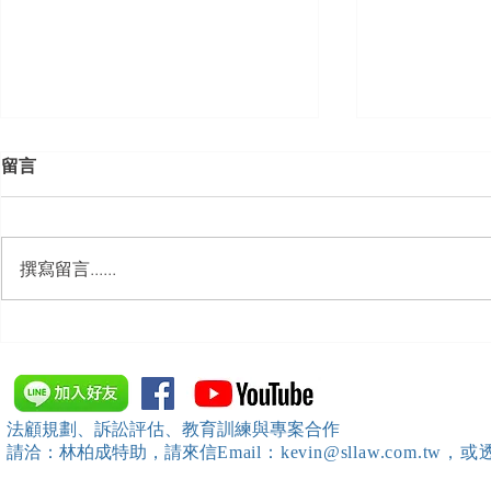
留言
撰寫留言......
【勝綸動態】「新竹市工業
【勝綸專欄
會」舉辦（職場霸凌防治教育
續聘，會構
訓練）課程，邀請本所所長 邱
靖棠律師 擔任講師
法顧規劃、訴訟評估、教育訓練與專案合作
請洽：林柏成特助
，請
來信
Email：kevin@sllaw.co