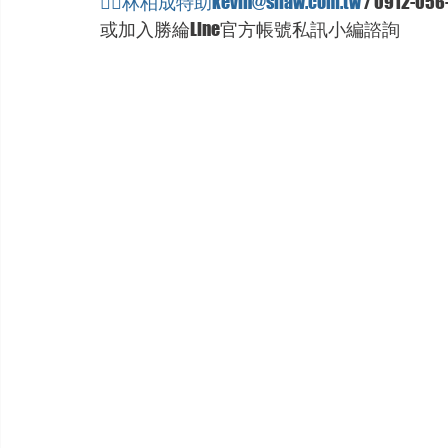
🦸‍♂林柏成
特助kevin@sllaw.com.tw
 / 0912-056
或加入勝綸Line官方帳號私訊小編諮詢