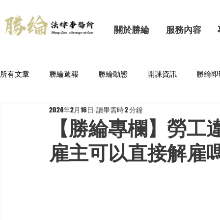
關於勝綸
服務內容
所有文章
勝綸週報
勝綸動態
開課資訊
勝綸即
2024年2月16日
讀畢需時 2 分鐘
【勝綸專欄】勞工
雇主可以直接解雇