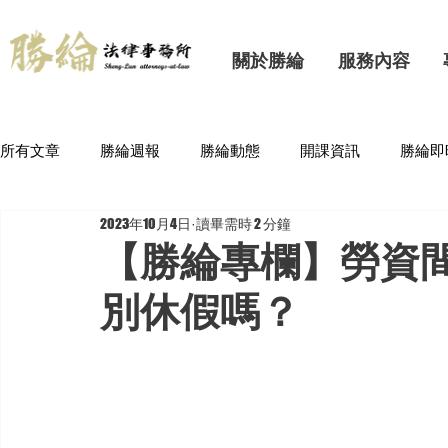
關於勝綸
服務內容
所有文章
勝綸週報
勝綸動態
開課資訊
勝綸即
2023年10月4日
讀畢需時 2 分鐘
【勝綸專欄】勞資
別休假嗎？