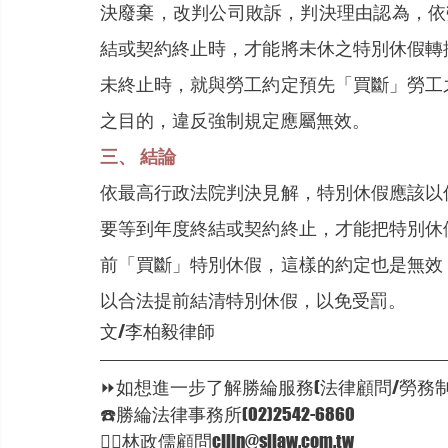
決廢棄，改判公司敗訴，判決理由認為，依
結或契約終止時，才能將未休之特別休假轉
未終止時，就與勞工約定預先「買斷」勞工
之目的，違反強制規定應屬無效。
三、	結論
依最高行政法院判決見解，特別休假應該以
要等到年度終結或契約終止，才能把特別休
前「買斷」特別休假，這樣的約定也是無效
以合法提前結清特別休假，以免受罰。
文/李柏毅律師
⏩如想進一步了解勝綸服務(法律顧問/勞務制度
☎️勝綸法律事務所(02)2542-6860  
🦸‍♂林政儒顧問cjlin@sllaw.com.tw  