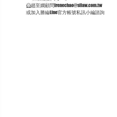
🦸‍趙至嫻顧問irenechao@sllaw.com.tw  
或加入勝綸Line官方帳號私訊小編諮詢