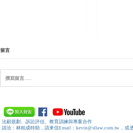
留言
撰寫留言......
【勝綸動態】「新竹市工業
【勝綸專欄
會」舉辦（職場霸凌防治教育
續聘，會構
訓練）課程，邀請本所所長 邱
靖棠律師 擔任講師
法顧規劃、訴訟評估、教育訓練與專案合作
請洽：林柏成特助
，請
來信
Email：kevin@sllaw.co