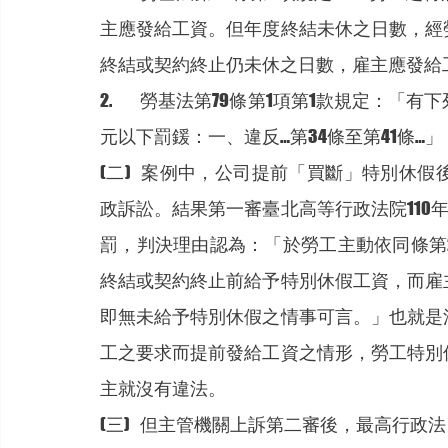
主應發給工資。但年度終結未休之日數，經
終結或契約終止仍未休之日數，雇主應發給
2.	勞基法第79條第1項第1款規定：「有下列各款規定行為之一者，處新臺幣2萬元以上100萬
元以下罰鍰：一、違反…第34條至第41條…」
(二)	案例中，公司提前「買斷」特別休假後，經勞動檢查並受主管機關裁罰，公司就提起行
政訴訟。結果第一審臺北高等行政法院110
罰，判決理由認為：「於勞工主動依同條第
終結或契約終止前給予特別休假工資，而雇
即無未給予特別休假之情事可言。」也就是
工之要求而提前發給工資之情形，勞工特別
主就沒有違法。
(三)	但主管機關上訴第二審後，最高行政法院110年度上字第768號判決改變見解，將第一審判