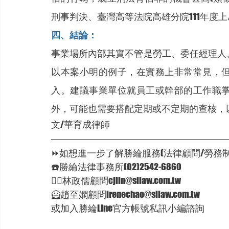
刑事判決、臺灣高等法院高雄分院111年度上易
四、結論：
事業場所內部其實不管是勞工、委任經理人
以本案小明的例子，在實務上非常常見，
入。建議事業單位就員工或幹部的工作職
外，可能也需要搭配定期或不定期的查核，
文/華育成律師
⏩如想進一步了解勝綸服務(法律顧問/勞務制度
☎️勝綸法律事務所(02)2542-6860  
🦸‍♂林政儒顧問cjlin@sllaw.com.tw  
🦸‍趙至嫻顧問irenechao@sllaw.com.tw  
或加入勝綸Line官方帳號私訊小編諮詢