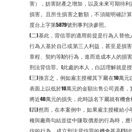
害），妨害財產之增加，以及未來可期待利
損害。且所生損害之數額，不須能明確計算
度台上字第5879號刑事判決參照。
(二)基此，背信罪的適用前提是行為人替
行為人基於自己或第三人利益，甚至是損害
章程、契約等)的行為，進而造成本人的損害
刑法背信罪。(此處的本人，白話理解就是授
(三)換言之，例如雇主授權其下屬在10萬
表面上以低於10萬元的金額出售公司資產，
將近40萬元的損失，此時該名下屬就有機會
(四)然而，在本案例中，如果雇主授權給
種與廠商勾結並從中賺取價差的行為時，應
信的行為，成立刑法背信罪的機會甚高(類似案