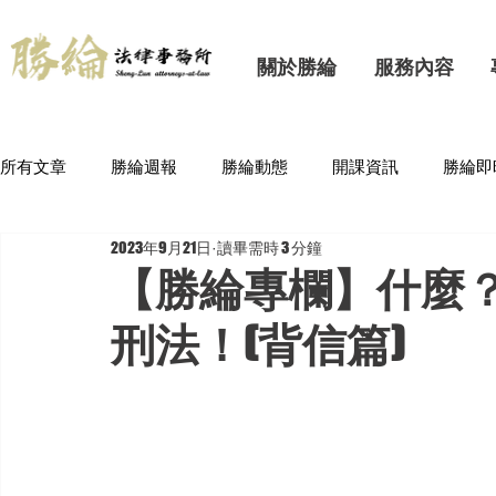
關於勝綸
服務內容
所有文章
勝綸週報
勝綸動態
開課資訊
勝綸即
2023年9月21日
讀畢需時 3 分鐘
【勝綸專欄】什麼
刑法！(背信篇)