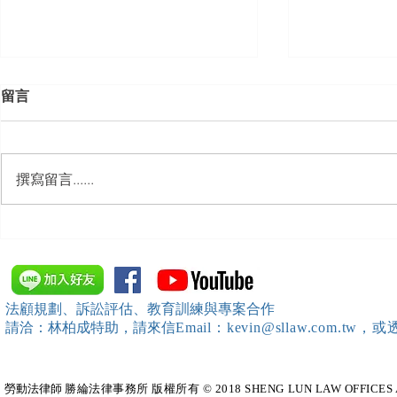
留言
撰寫留言......
【勝綸動態】「新竹市工業
【勝綸專欄
會」舉辦（職場霸凌防治教育
續聘，會構
訓練）課程，邀請本所所長 邱
靖棠律師 擔任講師
法顧規劃、訴訟評估、教育訓練與專案合作
請洽：林柏成特助
，請
來信
Email：kevin@sllaw.co
勞動法律師​
勝綸法律事務所 版權所有 © 2018 SHENG LUN LAW OFFICES All Righ