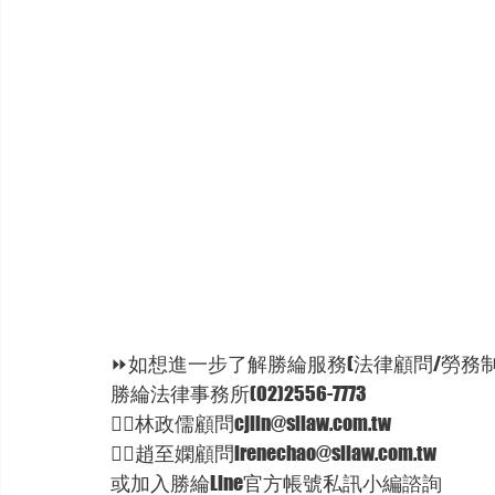
⏩如想進一步了解勝綸服務(法律顧問/勞務制度
勝綸法律事務所(02)2556-7773 
🦸‍♂林政儒顧問cjlin@sllaw.com.tw 
🦸‍♀趙至嫻顧問irenechao@sllaw.com.tw 
或加入勝綸Line官方帳號私訊小編諮詢