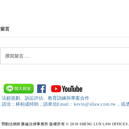
留言
撰寫留言......
【勝綸動態】「中華法令遵循
【勝綸動態
暨法制管理交流協會」於北、
會」舉辦（
中、南等地辦理（職場霸凌防
訓練）課程，
治教育訓練）課程 邀請本所律
靖棠律師 擔
法顧規劃、訴訟評估、教育訓練與專案合作
師團隊擔任講師，課程圓滿完
請洽：林柏成特助
，請
來信
Email：kevin@sllaw.co
成~*
勞動法律師​
勝綸法律事務所 版權所有 © 2018 SHENG LUN LAW OFFICES All Righ