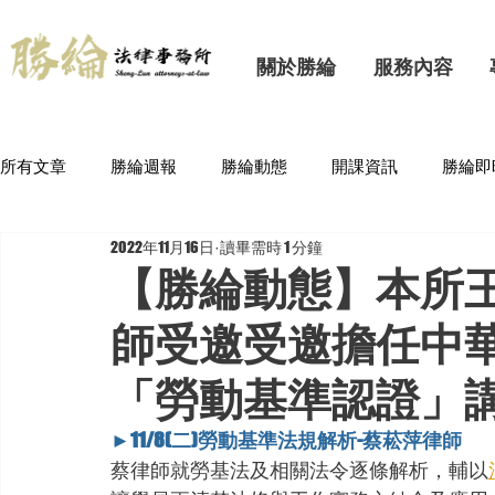
關於勝綸
服務內容
所有文章
勝綸週報
勝綸動態
開課資訊
勝綸即
2022年11月16日
讀畢需時 1 分鐘
【勝綸動態】本所
師受邀受邀擔任中
「勞動基準認證」講
►11/8(二)勞動基準法規解析-蔡菘萍律師
蔡律師就勞基法及相關法令逐條解析，輔以