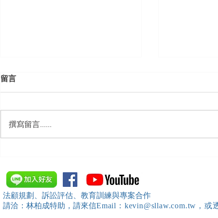
留言
撰寫留言......
【勝綸動態】「中華法令遵循
【勝綸動態】
暨法制管理交流協會」於北、
居威 律師受邀擔任
中、南等地辦理（職場霸凌防
府」主舉之（
治教育訓練）課程 邀請本所律
內部教育訓
法顧規劃、訴訟評估、教育訓練與專案合作
師團隊擔任講師，課程圓滿完
請洽：林柏成特助
，請
來信
Email：kevin@sllaw.co
成~*