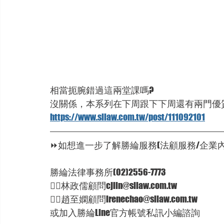
相當扼腕錯過這兩堂課嗎?
沒關係，本系列在下周跟下下周還有兩門優
https://www.sllaw.com.tw/post/111092101
⏩如想進一步了解勝綸服務(法顧服務/企業
勝綸法律事務所(02)2556-7773
🦸‍♂林政儒顧問cjlin@sllaw.com.tw
🦸‍♀趙至嫻顧問irenechao@sllaw.com.tw
或加入勝綸Line官方帳號私訊小編諮詢