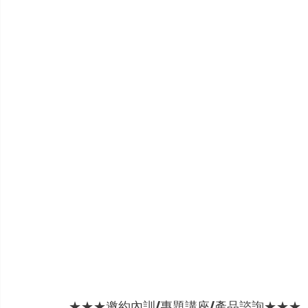
★★★邀約內訓/專題講座/產品諮詢★★★