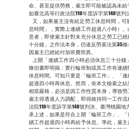
命、甚至提供勞務，雇主即可能被認為未給
如臺北高等行政法院110年度訴字第148號判
    又，如果雇主沒有給足勞工休息時間，可能會導致勞工當天超時工作（亦即，加計所謂「休
息時間」，實際上連續工作超過八小時）。
意者，即便雇主針對未充分休息之勞工已經
十分鐘」之作法本身，仍違反勞基法第35條
因雇主已經給付加班費而異。
    上開「連續工作四小時必須休息三十分鐘」之要求，是否有可能放寬呢？就此，勞基法第35
條但書即明揭：實行輪班制或其工作有連續
休息時間。可知只要是「輪班工作」、「連
超過四小時再休息。然而，依本文檢索之結
相當嚴格，必須是因工作性質本身，導致勞
雇主得透過人力調配，即得維持同一工作流
法院110年度訴字第148號判決、臺灣桃園地方
承上述，如果是符合上開「輪班工作」、「
續工作超過四小時再給予休息。準此，雇主