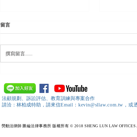
留言
撰寫留言......
【勝綸動態】「中華法令遵循
【勝綸動態
暨法制管理交流協會」於北、
會」舉辦（
中、南等地辦理（職場霸凌防
訓練）課程，
治教育訓練）課程 邀請本所律
靖棠律師 擔
法顧規劃、訴訟評估、教育訓練與專案合作
師團隊擔任講師，課程圓滿完
請洽：林柏成特助
，請
來信
Email：kevin@sllaw.co
成~*
勞動法律師​
勝綸法律事務所 版權所有 © 2018 SHENG LUN LAW OFFICES All Righ