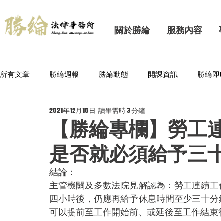
關於勝綸
服務內容
所有文章
勝綸週報
勝綸動態
開課資訊
勝綸即
2021年12月15日
讀畢需時 3 分鐘
【勝綸專欄】勞工
是否就必須給予三
結論：
主管機關及多數法院見解認為：勞工連續工
四小時後，仍應再給予休息時間至少三十分
可以提前至工作開始前、或延後至工作結束