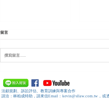
留言
撰寫留言......
【勝綸動態】「新竹市工業
【勝綸動態】
會」舉辦（職場霸凌防治教育
居威 律師受邀擔任
訓練）課程，邀請本所所長 邱
府」主舉之（
靖棠律師 擔任講師
內部教育訓
法顧規劃、訴訟評估、教育訓練與專案合作
請洽：林柏成特助
，請
來信
Email：kevin@sllaw.co