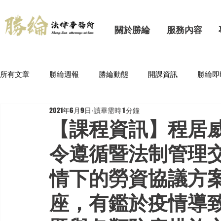
關於勝綸
服務內容
所有文章
勝綸週報
勝綸動態
開課資訊
勝綸即
2021年6月9日
讀畢需時 1 分鐘
【課程資訊】程居
令遵循暨法制管理
情下的勞資協議方
座，有鑑於疫情導