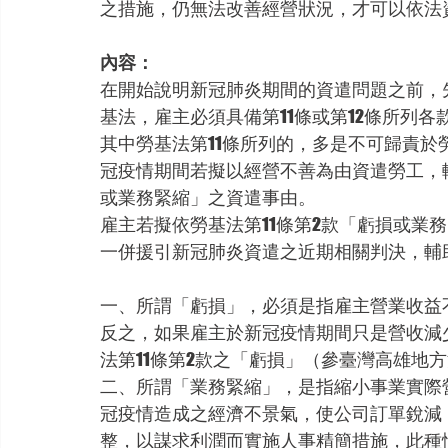
之措施，仍無法改善經營狀況，才可以依法
內容：
在開始說明新冠肺炎期間的資遣問題之前，
基法，雇主必須具備第11條或第12條所列
其中勞基法第11條所列的，多是不可歸責
冠疫情期間若擬以經營不善為由資遣勞工，較
或業務緊縮」之資遣事由。
雇主若擬依勞基法第11條第2款「虧損或業
一併援引新冠肺炎資遣之近期相關判決，輔
一、所謂「虧損」，必須是指雇主營業收益
反之，如果雇主於新冠疫情期間只是營收減
法第11條第2款之「虧損」（參臺灣高雄地方
二、所謂「業務緊縮」，是指縮小事業實際
冠疫情造成之經濟不景氣，使公司訂單銳減
整，以謀求利潤而實施人事精簡措施，此種