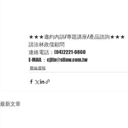
★★★邀約內訓/專題講座/產品諮詢★★★ 
請洽林政儒顧問
連絡電話：(04)2221-0860 
E-MAIL：cjlin@sllaw.com.tw
勝綸週報
最新文章