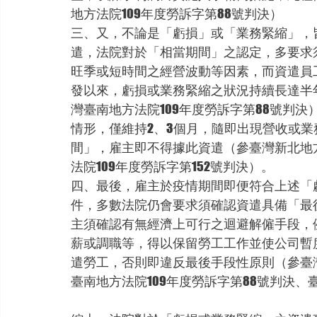
地方法院109年度勞訴字第88號判決）
三、又，不論是「虧損」或「業務緊縮」，
遣，法院對於「相當期間」之認定，多要求
旺季或短時間之經營波動等因素，而資遣員工
發以來，虧損或業務緊縮之狀況持續長達半
灣臺南地方法院109年度勞訴字第88號判
情形，僅維持2、3個月，隨即出現營收或
間」，雇主即不得據此資遣（參臺灣新北地方
法院109年度勞訴字第152號判決）。
四、最後，雇主於疫情期間即便符合上述「
件，多數法院仍會要求須確認資遣具備「最
主須確認有無經濟上可行之迴避解僱手段，
薪或調職等，得以保留勞工工作並使公司暫
遣勞工，否則即違反最後手段性原則（參臺灣
臺南地方法院109年度勞訴字第88號判決、