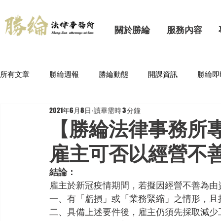
關於勝綸
服務內容
所有文章
勝綸週報
勝綸動態
開課資訊
勝綸即
2021年6月8日
讀畢需時 3 分鐘
【勝綸法律事務所
雇主可否以經營不
結論：
雇主於新冠疫情期間，若擬因經營不善為由
一、有「虧損」或「業務緊縮」之情形，且
二、具備上述要件後，雇主仍須先採取減少