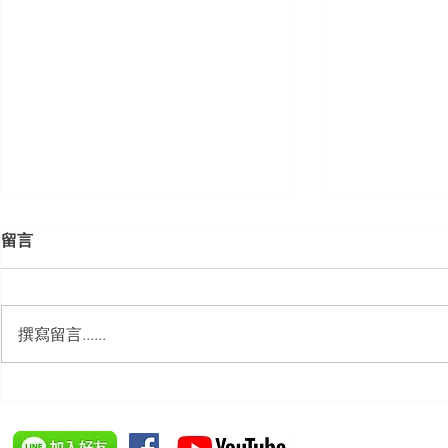
留言
撰寫留言......
【勝綸動態】「新竹市工業
【勝綸專欄
會」舉辦（職場霸凌防治教育
續聘，會構
訓練）課程，邀請本所所長 邱