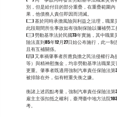
別，但是給付目的部分重疊，在重疊範圍內
果，他債務人責任即因而消滅。
(二) 基於同時承擔風險與利益之法理，職
此段期間所生事故如有強制保險以彌補勞工
(三) 勞動基準法於民國73年實施，其中
險法直到85年12月27日始公布施行，此
且有互補關係。
(四) 又車禍肇事者所應負擔之民法侵權行
等）與精神慰撫金，均非勞動基準法職業災
更重。肇事者既適用強制汽車責任保險法第
被排除在外，似有輕重失衡之嫌。
衡諸上述四點考量，強制汽車責任保險法第
雇主主張扣抵之權利，臺灣臺中地方法院10
考。