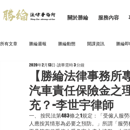
關於勝綸
服務內容
所有文章
勝綸週報
勝綸動態
開課資訊
勝綸即
2020年2月13日
讀畢需時 3 分鐘
【勝綸法律事務所
汽車責任保險金之
充？-李世宇律師
一、 按民法第483條之1規定：「受僱人
人應按其情形為必要之預防。」所謂「服勞