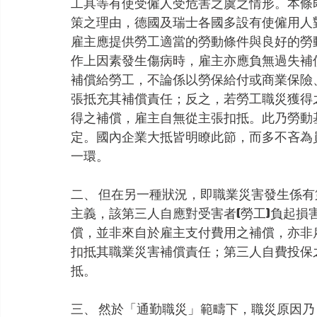
工具等有使受僱人受危害之虞之情形。本條
策之理由，德國及瑞士各國多設有使僱用人
雇主應提供勞工適當的勞動條件與良好的勞
作上因素發生傷病時，雇主亦應負無過失補
補償給勞工，不論係以勞保給付或商業保險
張抵充其補償責任；反之，若勞工職災獲得
得之補償，雇主自無從主張扣抵。此乃勞動
定。國內企業大抵皆明瞭此節，而多不吝為
一環。
二、 但在另一種狀況，即職業災害發生係
主義，該第三人自應對受害者(勞工)負起
償，並非來自於雇主支付費用之補償，亦非
扣抵其職業災害補償責任；第三人自費投保
抵。
三、 然於「通勤職災」範疇下，職災原因