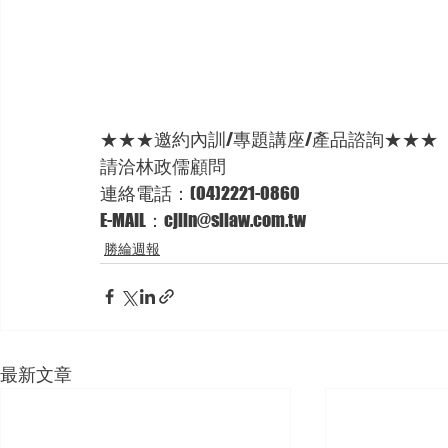
★★★邀約內訓/專題講座/產品諮詢★★★
請洽林政儒顧問
連絡電話：(04)2221-0860
E-MAIL：cjlin@sllaw.com.tw
勝綸週報
最新文章