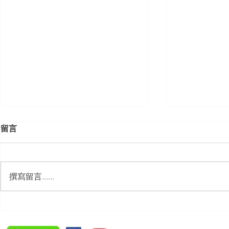
留言
撰寫留言......
【勝綸動態】「新竹市工業
【勝綸專欄
會」舉辦（職場霸凌防治教育
續聘，會構