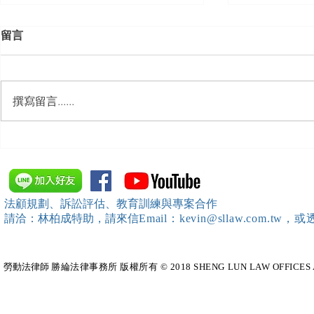
留言
撰寫留言......
【勝綸動態】「新竹市工業
【勝綸專欄
會」舉辦（職場霸凌防治教育
續聘，會構
訓練）課程，邀請本所所長 邱
靖棠律師 擔任講師
法顧規劃、訴訟評估、教育訓練與專案合作
請洽：林柏成特助
，請
來信
Email：kevin@sllaw.co
勞動法律師​
勝綸法律事務所 版權所有 © 2018 SHENG LUN LAW OFFICES All Righ