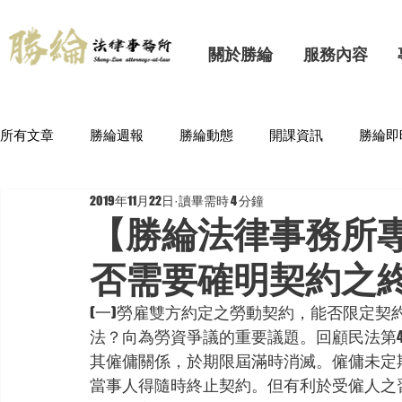
關於勝綸
服務內容
所有文章
勝綸週報
勝綸動態
開課資訊
勝綸即
2019年11月22日
讀畢需時 4 分鐘
【勝綸法律事務所
否需要確明契約之終
(一)勞雇雙方約定之勞動契約，能否限定
法？向為勞資爭議的重要議題。回顧民法第
其僱傭關係，於期限屆滿時消滅。僱傭未定
當事人得隨時終止契約。但有利於受僱人之