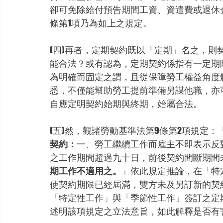
卻可免除給付預告期間工資、資遣費或退休
條第1項乃為如上之規定。
(四)再者，定期契約既以「定期」名之，
能合法？或有認為，定期契約係指有一定期
為明確而固定之謂，且從保障勞工權益角度
悉，不僅能幫助勞工提前準備另謀他職，亦
自應定明契約始期與終期，始屬合法。
(五)然，觀諸勞動基準法第9條第2項規定：
契約：
一、勞工繼續工作而雇主不即表示反
之工作期間超過九十日，前後契約間斷期間
期工作不適用之。
」依此規定推論，在「特
使契約期限已經屆滿，雙方未及另訂新的契
「特定性工作」與「季節性工作」簽訂之定
述明該項規定之立法意旨，如此解釋是否有