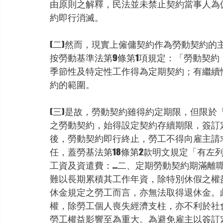
由原則之解釋，民法並未禁止契約當事人為
約即行消滅。
(二)然而，現實上僱傭契約作為勞動契約
按勞動基準法第9條第1項規定：「勞動契
季節性及特定性工作得為定期契約；有繼續
約的範圍。
(三)是故，勞動契約雖得約定期限，但限
之勞動契約，始得設定契約存續期限，簽訂
後，勞動契約即行終止，勞工不得向雇主請
任，蓋勞基法第18條第2款明文規定「有左
工資及資遣費：…二、定期勞動契約期滿離
難以長期累積其工作年資，除特別休假之權
休金規定之勞工而言，亦無法取得退休金。
權，除勞工個人喪失經濟支柱，亦不利於社
勞工權益影響至為重大。為避免雇主以簽訂