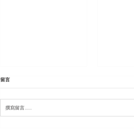
留言
撰寫留言......
【勝綸動態】「中華法令遵循
【勝綸動態
暨法制管理交流協會」於北、
會」舉辦（