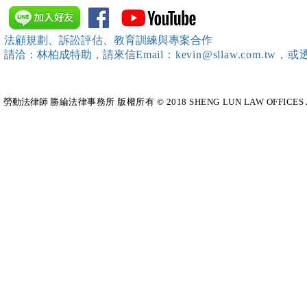
中、南等地辦理（職場霸凌防
訓練）課程，
治教育訓練）課程 邀請本所律
靖棠律師 擔
法顧規劃、訴訟評估、教育訓練與專案合作
師團隊擔任講師，課程圓滿完
請洽：林柏成特助
，請
來信
Email：kevin@sllaw.co
成~*
勞動法律師​
勝綸法律事務所 版權所有 © 2018 SHENG LUN LAW OFFICES All Righ