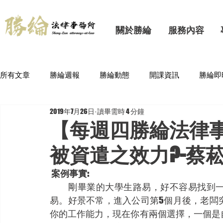
關於勝綸
服務內容
所有文章
勝綸週報
勝綸動態
開課資訊
勝綸即
2019年7月26日
讀畢需時 4 分鐘
【每週四勝綸法律
被資遣之效力?-蔡
 案例事實:
　　剛畢業的大學生路易，好不容易找到
易。好景不常，進入公司第5個月後，老闆
你的工作能力，現在你有兩個選擇，一個是