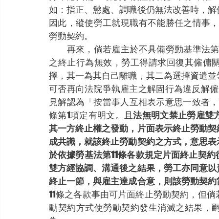
如：指正、懲處、調職後仍無法改善時，解
因此，縱使勞工就現職有不能勝任之情事，
勞動契約。
　　再來，倘若雇主於不具備勞動基準法第
之終止行為無效，勞工得請求回復其僱傭
擇，其一為其自己離職，其二為選擇資遣並
可否再向法院爭執雇主之解固行為違反解僱
見解認為「按當事人互相表示意思一致者，
條第1項定有明文。且
法無明文禁止勞雇雙
其一方終止權之發動，片面表示終止勞動契
成共識，就該終止勞動契約之方式，意思表
於依據勞基法第11條各款規定片面終止契
雙方經協調、溝通後之結果，勞工亦同意以
終止一節，與雇主達成合意，則該勞動契約
11條之各款事由可片面終止勞動契約，但
動契約方式使勞動契約發生消滅之結果，