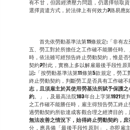
有不甘，但因經濟壓力問題，仍選擇領取資
選擇資遣方式，於法律上有何效力?路易應如
　　首先依勞動基準法第11條規定:「非有
五、勞工對於所擔任之工作確不能勝任時。
時，依法雖可經預告終止勞動契約，惟是否
契約?對此，實務上多以解雇最後手段性原則
認:「按勞動基準法第11條第5款規定，勞
終止勞動契約，判斷勞工是否具有工作確不
志，且須雇主於其使用勞基法所賦予保護之
約
。」，及最高法院103年台上字第1921
之工作確不能勝任時，雇主得預告勞工終止
過勞動契約所欲達成客觀合理之經濟目的，
無法改善之情況下，始得終止勞動契約，庶
分，應具備「最後手段性原則」，亦即雇