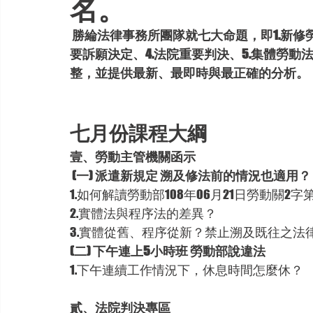
名。
勝綸法律事務所團隊就七大命題，即1.新修勞
要訴願決定、4.法院重要判決、5.集體勞動
整，並提供最新、最即時與最正確的分析。
七月份課程大綱
壹、勞動主管機關函示
(一) 派遣新規定 溯及修法前的情況也適用？
1.如何解讀勞動部108年06月21日勞動關2字第10
2.實體法與程序法的差異？ 
3.實體從舊、程序從新？禁止溯及既往之法
(二) 下午連上5小時班 勞動部說違法
1.下午連續工作情況下，休息時間怎麼休？  
貳、法院判決專區