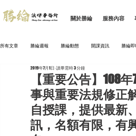
關於勝綸
服務內容
所有文章
勝綸週報
勝綸動態
開課資訊
勝綸即
2019年7月1日
讀畢需時 3 分鐘
【重要公告】108
事與重要法規修正
自授課，提供最新
訊，名額有限，有