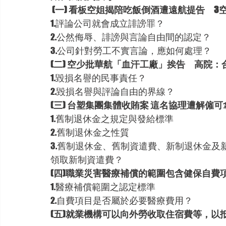
(一) 看板空姐揭陪吃飯倒酒遭遠航提告　3
1.評論公司就會成立誹謗罪？
2.公然侮辱、誹謗與言論自由間的認定？
3.公司針對勞工不實言論，應如何處理？
(二) 空少批華航「血汗工廠」挨告　高院：
1.毀損名譽的民事責任？
2.毀損名譽與評論自由的界線？
(三) 台塑集團集體收賄案 這名協理遭解僱可
1.舊制退休金之規定與發給標準
2.舊制退休金之性質
3.舊制退休金、舊制資遣費、新制退休金
領取新制資遣費？
(四)職業災害醫療補償的範圍包含健保自費
1.醫療補償範圍之認定標準
2.自費項目是否屬於必要醫療費用？
(五)就業機構可以向外勞收取住宿費等，以