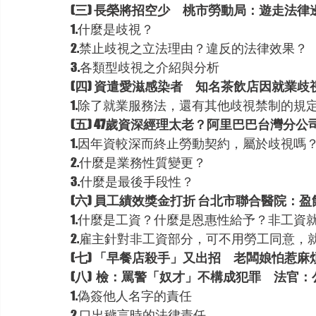
(三) 長榮將招空少　桃市勞動局：遊走法
1.什麼是歧視？ 
2.禁止歧視之立法理由？違反的法律效果？
3.各類型歧視之介紹與分析
(四) 資遣愛滋感染者　知名茶飲店因就業歧
1.除了就業服務法，還有其他歧視禁制的規
(五) 47歲資深經理太老？阿里巴巴台灣分
1.因年資較深而終止勞動契約，屬於歧視嗎
2.什麼是業務性質變更？
3.什麼是最後手段性？
(六) 員工績效獎金打折 台北市聯合醫院：
1.什麼是工資？什麼是恩惠性給予？非工資
2.雇主針對非工資部分，可不用勞工同意，
(七) 「早餐店殺手」又出招　老闆娘怕惹麻
(八)
檢：罵警「奴才」不構成犯罪　法官：
1.偽簽他人名字的責任
2.口出穢言時的法律責任