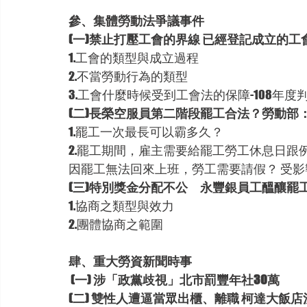
參、集體勞動法爭議事件
(一)禁止打壓工會的界線 已經登記成立的
1.工會的類型與成立過程
2.不當勞動行為的類型
3.工會什麼時候受到工會法的保障-108年度判
(二)長榮空服員第二階段罷工合法？勞動部
1.罷工一次最長可以霸多久？
2.罷工期間，雇主需要給罷工勞工休息日跟
因罷工無法回來上班，勞工需要請假？ 受
(三)特別獎金分配不公　永豐銀員工醞釀罷
1.協商之類型與效力
2.團體協商之範圍
肆、重大勞資新聞時事
(一) 涉「政黨歧視」北市罰豐年社30萬
(二) 雙性人遭逼當眾出櫃、離職 柯達大飯