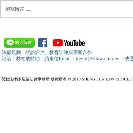
撰寫留言......
【勝綸動態】「中華法令遵循
【勝綸動態】
暨法制管理交流協會」於北、
居威 律師受邀擔任
中、南等地辦理（職場霸凌防
府」主舉之（
治教育訓練）課程 邀請本所律
內部教育訓
法顧規劃、訴訟評估、教育訓練與專案合作
師團隊擔任講師，課程圓滿完
請洽：林柏成特助
，請
來信
Email：kevin@sllaw.co
成~*
勞動法律師​
勝綸法律事務所 版權所有 © 2018 SHENG LUN LAW OFFICES All Righ