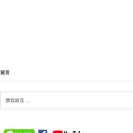
留言
撰寫留言......
【勝綸動態】本所主持律師 程
「雲林縣政
居威 律師受邀擔任 「台南市政
料保護相關法
府」主舉之（115年勞動基準課
僱勞工保護