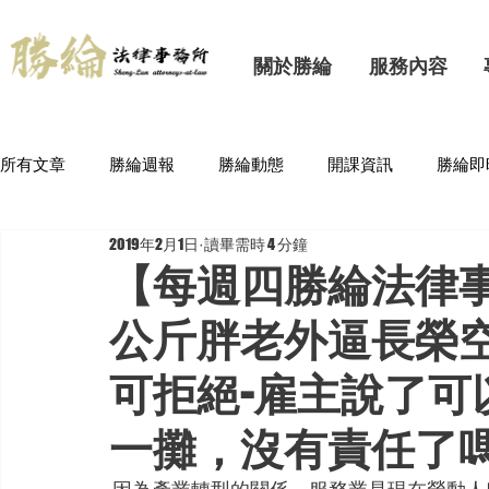
關於勝綸
服務內容
所有文章
勝綸週報
勝綸動態
開課資訊
勝綸即
2019年2月1日
讀畢需時 4 分鐘
【每週四勝綸法律事
公斤胖老外逼長榮
可拒絕-雇主說了可
一攤，沒有責任了嗎