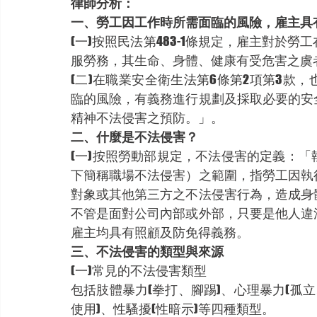
律師分析：
一、勞工因工作時所需面臨的風險，雇主具
(一)按照民法第483-1條規定，雇主對於
服勞務，其生命、身體、健康有受危害之虞
(二)在職業安全衛生法第6條第2項第3款
臨的風險，有義務進行規劃及採取必要的安
精神不法侵害之預防。」。
二、什麼是不法侵害？
(一)按照勞動部規定，不法侵害的定義：
下簡稱職場不法侵害）之範圍，指勞工因執
對象或其他第三方之不法侵害行為，造成身
不管是面對公司內部或外部，只要是他人違
雇主均具有照顧及防免得義務。
三、不法侵害的類型與來源
(一)常見的不法侵害類型
包括肢體暴力(拳打、腳踢)、心理暴力(孤
使用)、性騷擾(性暗示)等四種類型。