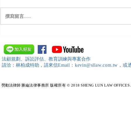
撰寫留言......
【勝綸動態】「新竹市工業
【勝綸專欄
會」舉辦（職場霸凌防治教育
續聘，會構
訓練）課程，邀請本所所長 邱
靖棠律師 擔任講師
法顧規劃、訴訟評估、教育訓練與專案合作
請洽：林柏成特助
，請
來信
Email：kevin@sllaw.co
勞動法律師​
勝綸法律事務所 版權所有 © 2018 SHENG LUN LAW OFFICES All Righ