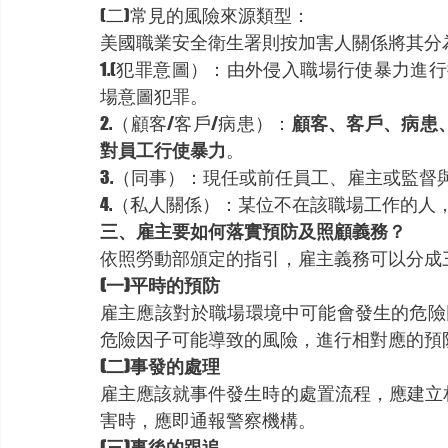
(二)常見的風險來源類型：
美國職業安全衛生署則按加害人關係將其分
1.(犯罪意圖）：由外侵入職場行使暴力進
場意圖犯罪。
2.（顧客/客戶/病患）：
顧客、客戶、病患
對員工行使暴力
。
3.（同事）：現任或前任員工、雇主或監
4.（私人關係）：某位不在該職場工作的
三、雇主要如何落實預防及照顧義務？
依照勞動部頒定的指引，雇主義務可以分成
(一)平時的預防
雇主應該對於職場環境中可能會發生的危險
危險因子可能導致的風險，進行相對應的預
(二)事發的處理
雇主應該就事件發生時的處置流程，應建立
害時，應即通報警察機構。 
(三)事後的跟追