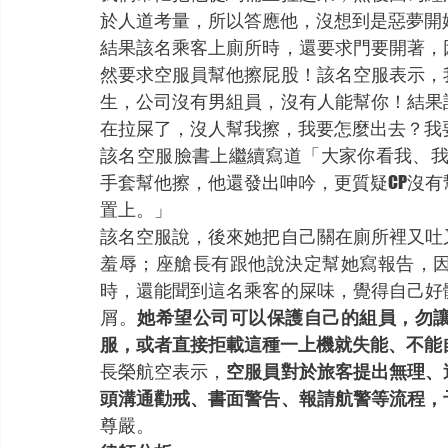
於人道考量，所以答應他，沒想到是惡夢開
結果該名乘客上廁所時，還要求門要開著，
然要求空服員幫他擦屁股！該名空服表示，
生，公司沒有男組員，沒有人能幫你！結果
在拉屎了，沒人幫我擦，我要怎麼出去？我
該名空服臉書上繼續寫道「大家你看我、我看
手套幫他擦，他還發出呻吟，更質疑CP沒
置上。」
該名空服說，後來她把自己關在廁所裡又吐
羞辱；座艙長有跟他說決定幫她寫報告，
時，還能聞到這名乘客的屎味，覺得自己好
屑。
她希望公司可以保護自己的組員，勿讓
服，或者直接拒載這種一上機就失能、不能
長榮航空表示，
空服員對於旅客提出無理、
頭溝通勸戒、書面警告、報請航警等流程，
尊嚴。