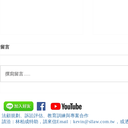
留言
撰寫留言......
【勝綸動態】「中華法令遵循
【勝綸動態】
暨法制管理交流協會」於北、
居威 律師受邀擔任
中、南等地辦理（職場霸凌防
府」主舉之（
治教育訓練）課程 邀請本所律
內部教育訓
法顧規劃、訴訟評估、教育訓練與專案合作
師團隊擔任講師，課程圓滿完
請洽：林柏成特助
，請
來信
Email：kevin@sllaw.co
成~*