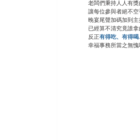
老闆們秉持人人有獎
讓每位參與者絕不空
晚宴尾聲加碼加到主
已經算不清究竟誰拿
反正
有得吃、有得喝
幸福事務所當之無愧