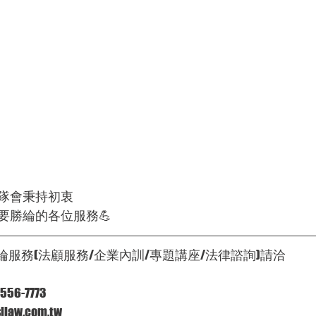
隊會秉持初衷
要勝綸的各位服務💪
綸服務(法顧服務/企業
內訓/專題講座/法律諮詢)
請洽
6-7773
law.com.tw