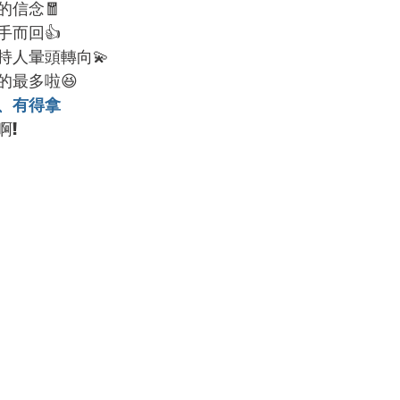
的信念🧧
手而回👍
持人暈頭轉向💫
的最多啦😆
、有得拿
啊!