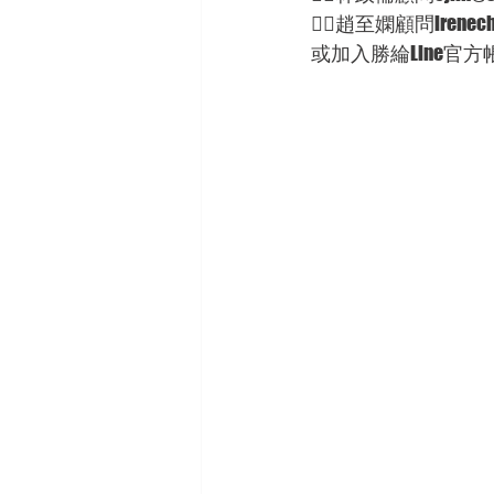
🦸‍♀趙至嫻顧問irenecha
或加入勝綸Line官