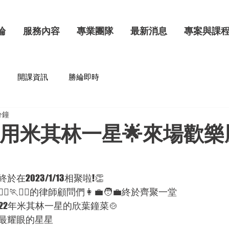
綸
服務內容
專業團隊
最新消息
專案與課
開課資訊
勝綸即時
分鐘
1/13用米其林一星🌟來場歡
2023/1/13相聚啦!👏
️🏃🏃‍♂️的律師顧問們👩‍💼🧑‍💼終於齊聚一堂
22年米其林一星的欣葉鐘菜🍲
最耀眼的星星