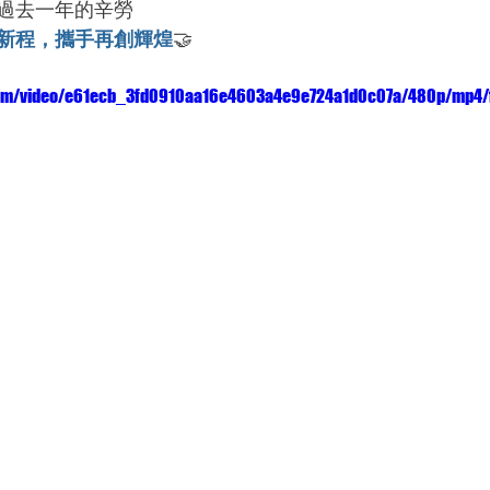
過去一年的辛勞
新程，攜手再創輝煌
🤝
c.com/video/e61ecb_3fd0910aa16e4603a4e9e724a1d0c07a/480p/mp4/f