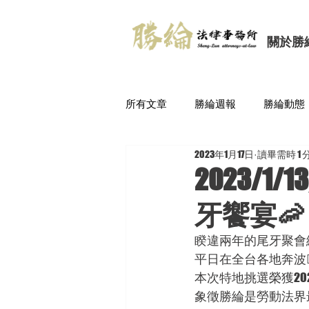
關於勝
所有文章
勝綸週報
勝綸動態
2023年1月17日
讀畢需時 1 
2023/
牙饗宴🦐
睽違兩年的尾牙聚會終於在
平日在全台各地奔波🏃‍♀
本次特地挑選榮獲20
象徵勝綸是勞動法界