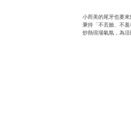
小而美的尾牙也要來點
秉持
「
不丟臉、不羞
炒熱現場氣氛，為活