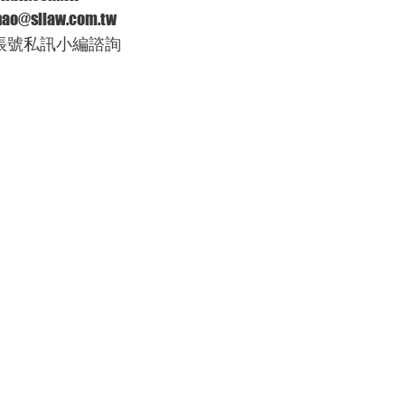
o@sllaw.com.tw
方帳號私訊小編諮詢