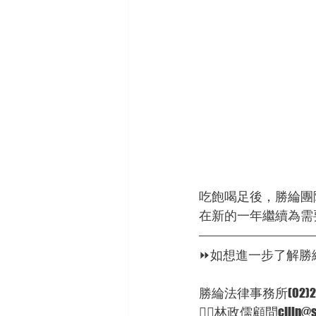
吃飽喝足後，勝綸團
在新的一年繼續為需
⏩如想進一步了解勝
勝綸法律事務所(02)255
🦸‍♂林政儒顧問cjlin@sl