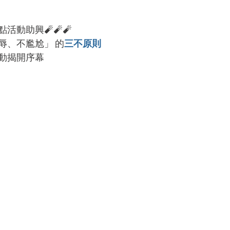
活動助興🧨🧨🧨
辱、不尷尬」 的
三不原則
動揭開序幕