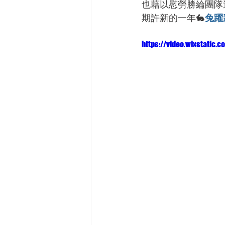
也藉以慰勞勝綸團隊
期許新的一年🐇
兔躍
https://video.wixstati