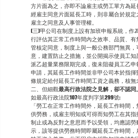
方片面為之，亦即不論雇主或勞工單方為延
經雇主同意片面延長工時，則非屬合於規定
雇主之同意及人事管理權。
(三)甲公司在制度上設有加班申報系統，
行評估其正常工作時間內之效率、品質、有
管核定同意，制度上與一般公務部門無異，
意，建置防止之措施，並公開揭示使員工知
派乙超量業務限期完成，復未阻礙員工乙申
申請，其延長工作時間並非甲公司本於指揮
條規定給付延長工作時間工資之義務，核無
二、但細觀
最高行政法院之見解，卻不認同
如最高行政法院107年度判字第299號:
「勞工在正常工作時間外，延長工作時間，
供勞務，或雇主明知或可得而知勞工在其指
制止或為反對之意思而予以受領，均應認勞
示，該等提供勞務時間即屬延長工作時間，