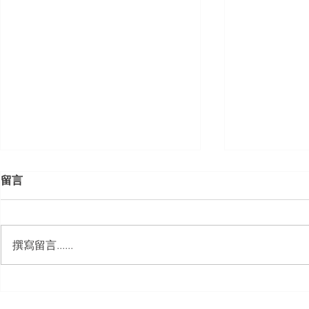
留言
撰寫留言......
【勝綸動態】「新竹市工業
【勝綸專欄
會」舉辦（職場霸凌防治教育
續聘，會構