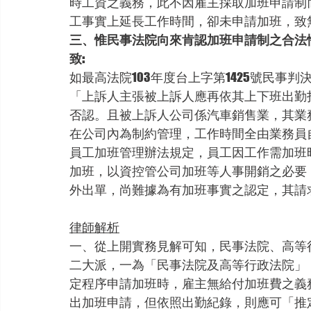
時工資之義務，此不因雇主採取加班申請制
工事實上延長工作時間，卻未申請加班，致
三、惟民事法院向來肯認加班申請制之合法
致:
如最高法院103年度台上字第1425號民事判決
「上訴人主張被上訴人應再依其上下班出勤
否認。且被上訴人公司係汽車銷售業，其業
在公司內為制約管理，工作時間全由業務員
員工加班管理辦法規定，員工因工作需加班
加班，以資控管公司加班等人事開銷之必要
外出單，尚難據為有加班事實之認定，其請
律師解析
一、從上開實務見解可知，民事法院、高等
二大派，一為「民事法院及高等行政法院」
定程序申請加班時，雇主無給付加班費之義
出加班申請，但依照出勤紀錄，則應可「推