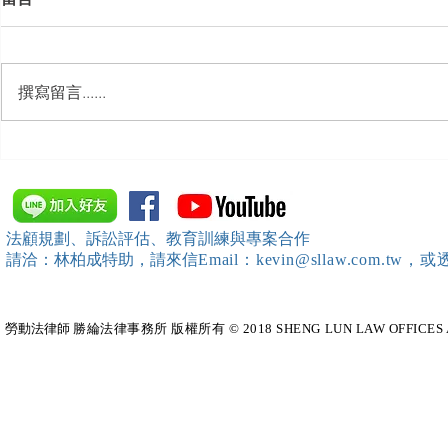
撰寫留言......
【開課資訊】「勞動部發展署
【開課資訊
桃竹苗分署」主辦（雇主焦點
新創企業署
座談會(桃園場)）邀請本所所
SBIR申請
長 邱靖棠律師擔任《2026 勞
規）特邀本所所長 
法顧規劃、訴訟評估、教育訓練與專案合作
動新制不踩雷！血淚實務案例
擔任移工法
請洽：林柏成特助
，請
來信
Email：kevin@sllaw.co
大公開》講師
勞動法律師​
勝綸法律事務所 版權所有 © 2018 SHENG LUN LAW OFFICES All Righ