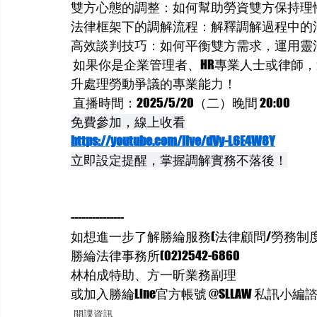
雙方心態的調整：如何幫助勞資雙方保持理
法律框架下的調解流程：解釋調解過程中的
高效談判技巧：如何平衡雙方需求，運用靈
 如果你是企業管理者、HR專業人士或律師
升處理勞動爭議的專業能力！
 直播時間：2025/5/20（二）晚間 20:00
免費參加，線上收看
https://youtube.com/live/dVy-L6E4W8Y
立即設定提醒，掌握調解實務不落後！
---------------
如想進一步了解勝綸服務(法律顧問/勞務制度
勝綸法律事務所(02)2542-6860
林柏成特助、方一昕業務副理
或加入勝綸Line官方帳號 @SLLAW 私訊小編
開課資訊