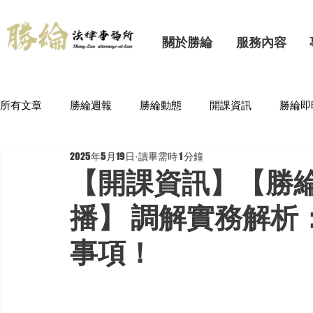
關於勝綸
服務內容
所有文章
勝綸週報
勝綸動態
開課資訊
勝綸即
2025年5月19日
讀畢需時 1 分鐘
【開課資訊】【勝
播】 調解實務解析
事項！