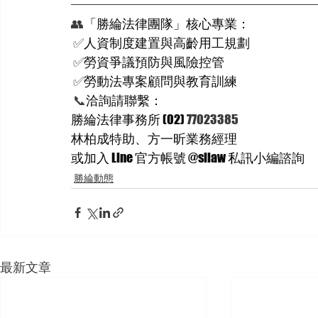
👥
「勝綸法律團隊」核心專業：
✅
人資制度建置與高齡用工規劃
✅
勞資爭議預防與風險控管
✅
勞動法專案顧問與教育訓練
📞
洽詢請聯繫：
勝綸法律事務所 (02) 
77023385
林柏成特助、方一昕業務經理
或加入 Line 官方帳號 @sllaw 私訊小編諮詢
勝綸動態
最新文章