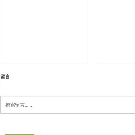
留言
撰寫留言......
【勝綸動態】「中華法令遵循
【勝綸動態】
暨法制管理交流協會」於北、
居威 律師受邀擔任