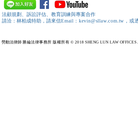
中、南等地辦理（職場霸凌防
府」主舉之（
治教育訓練）課程 邀請本所律
內部教育訓
法顧規劃、訴訟評估、教育訓練與專案合作
師團隊擔任講師，課程圓滿完
請洽：林柏成特助
，請
來信
Email：kevin@sllaw.co
成~*
勞動法律師​
勝綸法律事務所 版權所有 © 2018 SHENG LUN LAW OFFICES All Righ