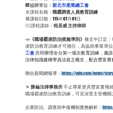
🏢
協辦單位：
新北市產業總工會
📓課程名稱：
職霸調查人員教育訓練
📆
課程日期：115年07月01日
👨‍⚖️課程講師：
程居威 主持律師
📣
《
職場霸凌防治措施準則
》
條文中訂定：
凌防治
教育訓練才可擔任，為協助事業單
工會 
共同辦理全台第一場次教育訓練，邀請
法律知識建構學員法規之概念，配合豐富實務
聯合新聞網報導：
https://udn.com/news/sto
👊 
勝綸法律事務所
 不止專業更具豐富實務經
職場霸凌防治
教育訓練，可見深受主管機關
企業防治、調查與申復機制實務解析：
http