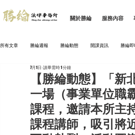
關於勝綸
服務內容
所有文章
勝綸週報
勝綸動態
開課資訊
勝綸即
7月1日
讀畢需時 1 分鐘
【勝綸動態】「新
一場（事業單位職
課程，邀請本所主持
課程講師，吸引將近