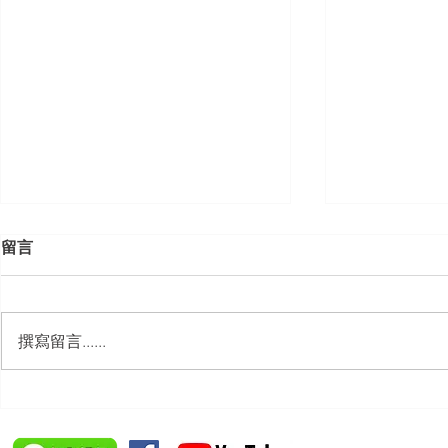
留言
撰寫留言......
【勝綸動態】「中華法令遵循
【勝綸動態】
暨法制管理交流協會」於北、
居威 律師受邀擔任