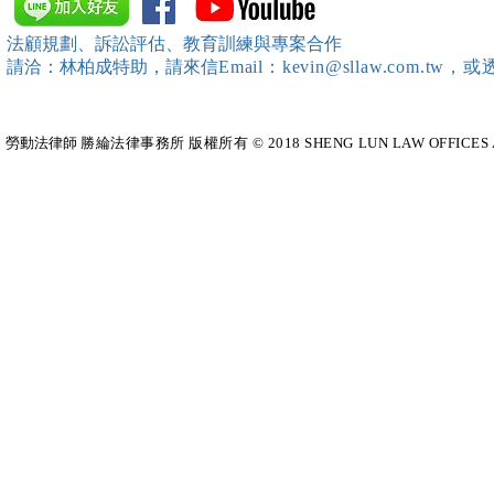
中、南等地辦理（職場霸凌防
府」主舉之（
治教育訓練）課程 邀請本所律
內部教育訓
法顧規劃、訴訟評估、教育訓練與專案合作
師團隊擔任講師，課程圓滿完
請洽：林柏成特助
，請
來信
Email：kevin@sllaw.co
成~*
勞動法律師​
勝綸法律事務所 版權所有 © 2018 SHENG LUN LAW OFFICES All Righ