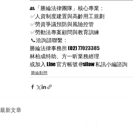
👥
「勝綸法律團隊」核心專業：
✅
人資制度建置與高齡用工規劃
✅
勞資爭議預防與風險控管
✅
勞動法專案顧問與教育訓練
📞
洽詢請聯繫：
勝綸法律事務所 (02) 
77023385
林柏成特助、方一昕業務經理
或加入 Line 官方帳號 @sllaw 私訊小編諮詢
勝綸動態
最新文章