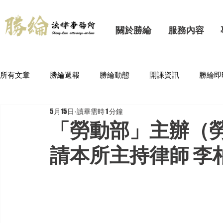
關於勝綸
服務內容
所有文章
勝綸週報
勝綸動態
開課資訊
勝綸即
5月15日
讀畢需時 1 分鐘
「勞動部」主辦（
請本所主持律師 李